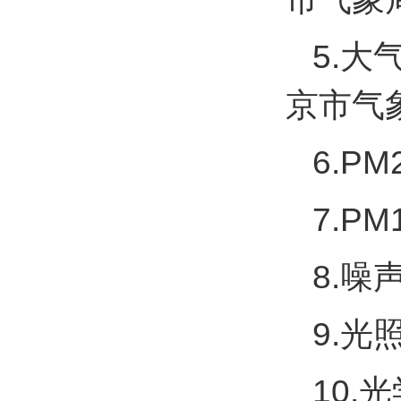
5.大
京市气
6.PM
7.P
8.噪
9.光
10.