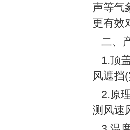
声等气
更有效
二、
1.
风遮挡(实
2.
测风速风向
3.