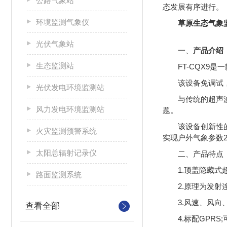
公路气象站
态发展有序进行。
环境监测气象仪
草原生态气象
光伏气象站
一、
产品介绍
生态监测站
FT-CQX
该设备免调试
光伏发电环境监测站
与传统的超声
风力发电环境监测站
题。
该设备创新性
火灾监测预警系统
实现户外气象参数
太阳总辐射记录仪
二、产品特点
1.顶盖隐藏式超
路面监测系统
2.原理为发射连
3.风速、风向、
查看全部
4.标配GPRS