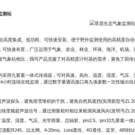
监测站
9是一款高度集成、低功耗、可快速安装、便于野外监测使用的高精度自
，可快速布置，广泛运用于气象、农业、林业、环保、海洋、机场、
波气象站相比，我司产品克服了对高精度计时器的需求，避免了因传
的采用九要素一体式传感器，可对风速、风向、温度、湿度、气压、光学
24小时连续在线监测，通过数字量通讯接口将九项参数一次性输出给
声波探头，避免雨雪堆积的干扰，避免自然风遮挡(实用新型号ZL 2020 2 
续变频超声波信号，通过测量相对相位来检测风速风向(发明号ZL 2021 1 
温度、湿度、气压、光学雨量、总辐射、pm2.5、pm10九要素一体式传感器(实
;可选配RJ45、以太网、4-20ma、Lora透传、4G透传、蓝牙、485