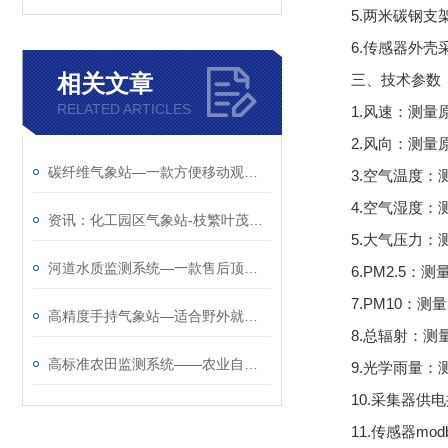
5.两米碳钢支架
6.传感器外壳
相关文章
三、技术参数
RELATED ARTICLES
1.风速：测量原理超
2.风向：测量原理超
碳纤维气象站—一款方便移动观测的野外气象监测系统
3.空气温度：测
4.空气湿度：测
资讯：化工园区气象站-枝繁叶茂的化工防爆气象站@2023动态已更新
5.大气压力：测
河道水质监测系统—一款售后顶呱呱的多参数水质监测站@2025全境派送
6.PM2.5：测
7.PM10：测量
高精度手持气象站—适合野外就业的综合电子气象仪（顺+丰+包+邮）
8.总辐射：测量
高标准农田监测系统——农业自动气象站厂家哪家好@风途物联网靠得住
9.光学雨量：测量
10.采集器供电
11.传感器mo