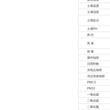
土壤温度
土壤湿度
土壤盐分
土壤PH
风 向
风 速
雨 量
紫外辐射
日照时数
光电总辐射
光合有效辐射
PM2.5
PM10
一氧化碳
二氧化硫
二氧化氮