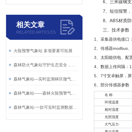
6、三米碳钢
7、短信报警
8、ABS材质
相关文章
三、
技术参数
RELATED ARTICLES
1、采集器供电接口：G
2、传感器modbus
火险预警气象站 多项要素可拓展
3、太阳能供电、配置铅
森林防火气象站守护生态安全，扎根林区全天候运行
4、数据上传间隔：1
5、7寸安卓触屏，屏幕
森林气象站—实时监测林区微气候的森林防火气象站@2025全+国+发+货
6、部分传感器参数
森林气象站——森林火险预警气象站厂家哪家好@风途物联网靠得住
名 称
环境温度
森林气象站-一款可实时监测数据的森林防火气象监测系统2025已更新
相对湿度
光照强度
大气压力
露点温度