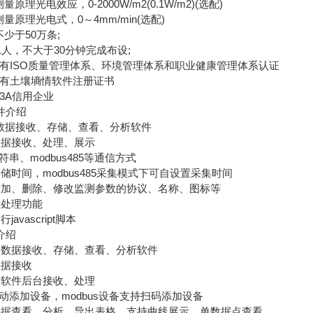
光电效应，0-2000W/m2(0.1W/m2)(选配)
原理光电式，0～4mm/min(选配)
少于50万条;
人，不大于30分钟完成布设;
有ISO质量管理体系、环境管理体系和职业健康管理体系认证
有土壤墒情软件注册证书
3A信用企业
件介绍
据接收、存储、查看、分析软件
据接收、处理、展示
串、modbus485等通信方式
间，modbus485采集模式下可自设置采集时间
、删除、修改监测参数的协议、名称、图标等
处理功能
vascript脚本
介绍
数据接收、存储、查看、分析软件
据接收
软件后台接收、处理
动添加设备，modbus设备支持扫码添加设备
查看、分析、导出表格，支持曲线展示、单数据点查看。