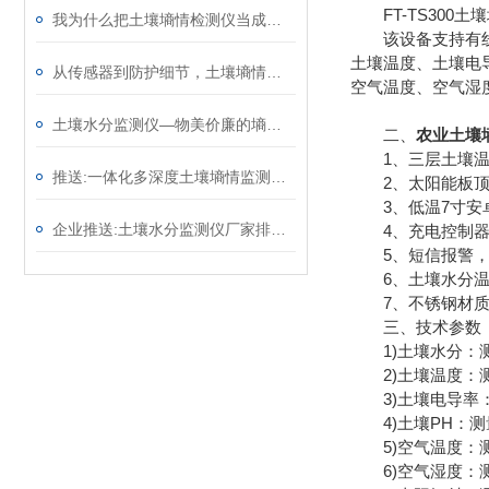
FT-TS300
我为什么把土壤墒情检测仪当成试验田的标配——一名高校农业科研人员的体会
该设备支持有线、
土壤温度、土壤电
从传感器到防护细节，土壤墒情监测系统藏着7个适配野外的“稳运行”设计 ​
空气温度、空气湿
土壤水分监测仪—物美价廉的墒情自动监测设备@2025全境派送
二、
农业土壤
1、三层土壤温
推送:一体化多深度土壤墒情监测仪—适用于各种类型的土壤和作物
2、太阳能板顶盖
3、低温7寸安卓屏，版
企业推送:土壤水分监测仪厂家排名—土壤含水量监测仪器价格（顺+丰+包+邮）
4、充电控制器：
5、短信报警，
6、土壤水分温度
7、不锈钢材质防
三、技术参数
1)土壤水分：测量
2)土壤温度：测温范
3)土壤电导率：测量范
4)土壤PH：测量范
5)空气温度：测量原
6)空气湿度：测量原