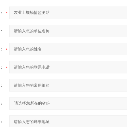
：
：
：
：
：
：
：