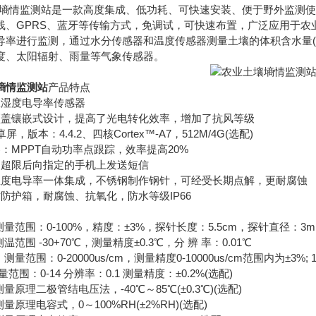
土壤墒情监测站是一款高度集成、低功耗、可快速安装、便于野外监测
GPRS、蓝牙等传输方式，免调试，可快速布置，广泛应用于农
导率进行监测，通过水分传感器和温度传感器测量土壤的体积含水量(
度、太阳辐射、雨量等气象传感器。
墒情监测站
产品特点
湿度电导率传感器
镶嵌式设计，提高了光电转化效率，增加了抗风等级
本：4.4.2、四核Cortex™-A7，512M/4G(选配)
MPPT自动功率点跟踪，效率提高20%
超限后向指定的手机上发送短信
电导率一体集成，不锈钢制作钢针，可经受长期点解，更耐腐蚀
护箱，耐腐蚀、抗氧化，防水等级IP66
范围：0-100%，精度：±3%，探针长度：5.5cm，探针直径：3m
围 -30+70℃，测量精度±0.3℃，分 辨 率：0.01℃
围：0-20000us/cm，测量精度0-10000us/cm范围内为±3%; 100
围：0-14 分辨率：0.1 测量精度：±0.2%(选配)
理二极管结电压法，-40℃～85℃(±0.3℃)(选配)
理电容式，0～100%RH(±2%RH)(选配)