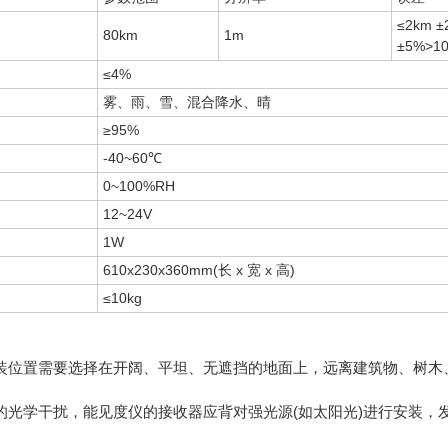
≤2km 
80km
1m
±5%>1
≤4%
雾、雨、雪、混合降水、晴
≥95%
-40~60℃
0~100%RH
12~24V
1W
610x230x360mm(长 x 宽 x 高)
≤10kg
置需要选择在开阔、平坦、无遮挡的地面上，远离建筑物、树木、
学干扰，能见度仪的接收器应背对强光源(如太阳光)进行安装，