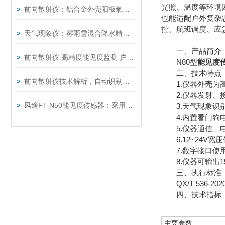
光照、温度等环境
前向散射仪：铝合金外壳阳极氧化喷漆，防水防尘防碰撞户外耐造
也能适配户外复杂
控、航班调度、应
天气现象仪：雾雨雪混合降水晴五类天气自动识别，识别率高误判少
一、产品简介
前向散射仪 高精度能见度监测 户外稳定耐用
N80型
能见度
二、技术特点
前向散射仪技术解析，自动识别天气现象的核心优势是什么？
1.仪器外壳为高
2.仪器发射、接
风途FT-N50能见度传感器：采用低功耗设计，可长期运行无需频繁维护~
3.天气现象识别
4.内置看门狗电
5.仪器通信、电
6.12~24V宽
7.数字接口使用R
8.仪器可输出15
三、执行标准
QX/T 536-2
四、技术指标
主要参数