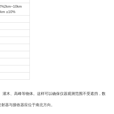
±2%2km~10km
0km ±10%
灌木、高峰等物体。这样可以确保仪器观测范围不受遮挡，数
发射器与接收器应位于南北方向。