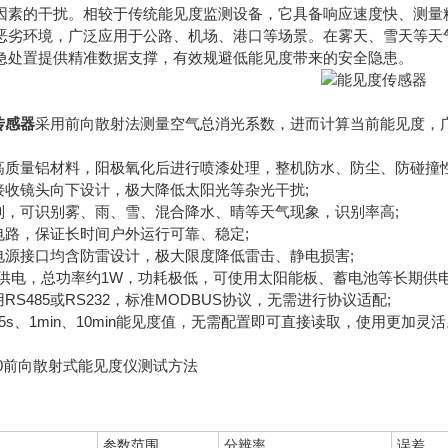
因素的干扰。相较于传统能见度监测设备，它具备响应速度快、测量
恶劣环境，广泛应用于公路、机场、港口等场景。在雾天、雪天等天
急处置提供精准数据支撑，有效规避低能见度带来的安全隐患。
传感器
采用前向散射法测量空气总消光系数，进而计算当前能见度，
质量铝材料，阳极氧化后进行喷漆处理，整机防水、防尘、防碰撞性
收镜头向下设计，极大降低太阳光等杂光干扰;
，可识别雾、雨、雪、混合降水、晴等天气现象，识别率高;
路，保证长时间户外运行可靠、稳定;
源接口均含防雷设计，极大限度降低雷击、静电损害;
压供电，总功率约1W，功耗极低，可使用太阳能板、蓄电池等长期供电
S485或RS232，标准MODBUS协议，无需进行协议适配;
s、1min、10min能见度值，无需配置即可直接读取，使用更加灵活
020前向散射式能见度仪测试方法
参数范围
分辨率
误差