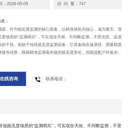
2026-05-09
访 问 量：747
描述：
感器，作为能见度监测的核心装备，以精准感知为核心，成为雾天、雪
见度场景的“监测哨兵"，可实现全天候、不间断监测，不受光照、温度
素的干扰。相较于传统能见度监测设备，它具备响应速度快、测量精度
便捷等优势，既能精准监测毫米级的能见度变化，也能适配户外复杂恶
广泛应用于公路、机场、港口等场景。在雾天、雪天等天气中，它能实
见度动态，及时发出预警信号
在线咨询
联系电话：
低能见度场景的“监测哨兵"，可实现全天候、不间断监测，不受