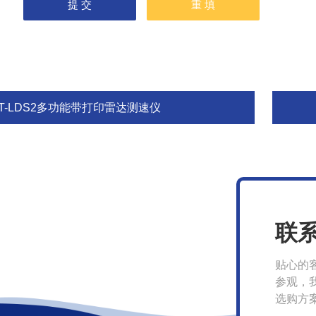
FT-LDS2多功能带打印雷达测速仪
联
贴心的
参观，
选购方