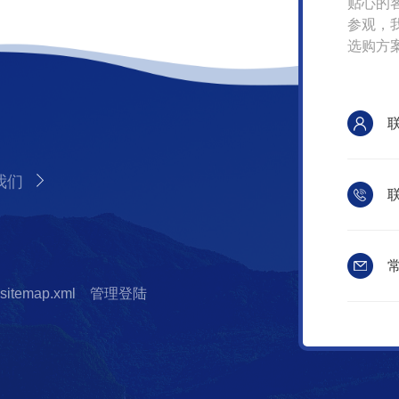
贴心的
参观，
选购方
我们
联
常
sitemap.xml
管理登陆