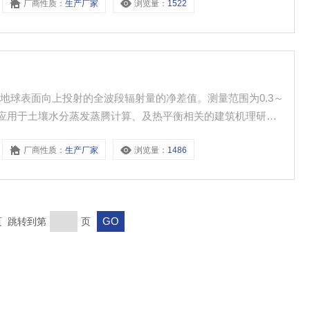
厂商性质：
生产厂家
浏览量：
1522
地球表面向上投射的全波段辐射量的净差值。测量范围为0.3～
射。应用于土壤水分蒸发蒸腾计算、及热平衡相关的建筑机理研
厂商性质：
生产厂家
浏览量：
1486
末页 跳转到第
页