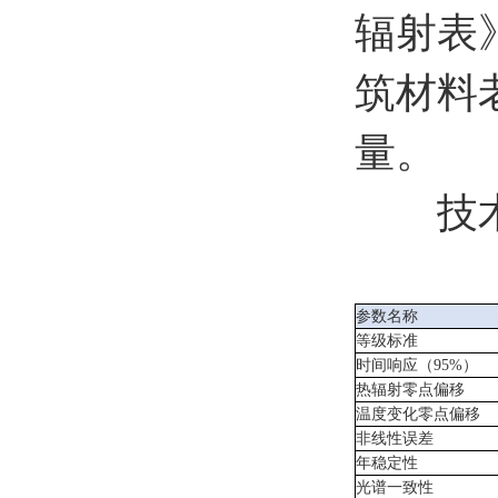
辐射表
筑材料
量。
技术
参数名称
等级标准
时间响应（
95%
）
热辐射零点偏移
温度变化零点偏移
非线性
误差
年
稳定性
光谱一致性