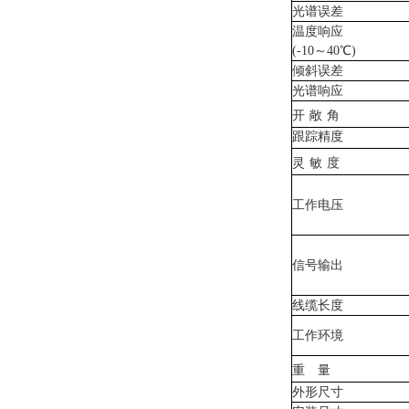
光谱误差
温度响应
(-10
～
40
℃
)
倾斜误差
光谱响应
开
敞
角
跟踪精度
灵
敏
度
工作电压
信号输出
线缆长度
工作环境
重
量
外形尺寸