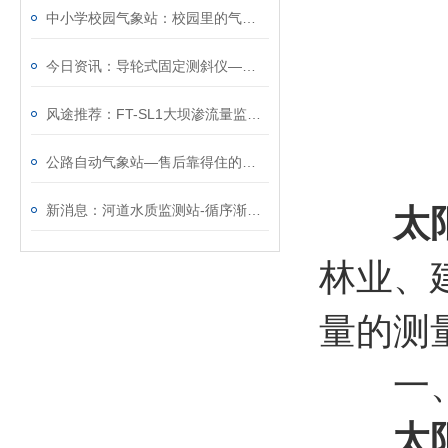
中小学校园气象站：校园里的气象知识启蒙站
今日资讯：导轮式固定测斜仪—基坑尾矿监测
风途推荐：FT-SL1大坝渗流量监测站稳定性好、响应速度快~
公路自动气象站—售后靠得住的交通气象监测系统@2025全+国+发+货
新消息：河道水质监测站-循序渐进的水质在线监测站@2023全境派送
太
林业、
量的测
一、
太