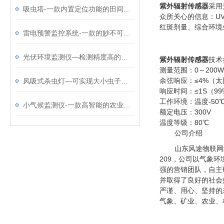
紫外辐射传感器
采用
吸虫塔-一款内置定位功能的田间麦芽种群监测站@2026全+国+派+送
众所关心的信息：U
红斑剂量、综合环境
雷电预警监控系统-一款的妙不可言的闪电监测系统@2023全国派送
光伏环境监测仪—检测精度高的一体化太阳能发电环境监测仪
紫外辐射传感器
技术
测量范围：0～200W
余弦响应：≤4%（太
风吸式杀虫灯—可实现大小虫子通杀的风吸式太阳能杀虫灯@2025全境派送
响应时间：≤1S（99
工作环境：温度-50℃
小气候监测仪-一款高智能的农业小气候观测设备站@2022已更新
额定电压：300V
温度等级：80℃
公司介绍
山东风途物联网
209，公司以气象
强的营销团队，自主
并取得了良好的社会
严谨、用心、坚持的
气象、矿业、农业、