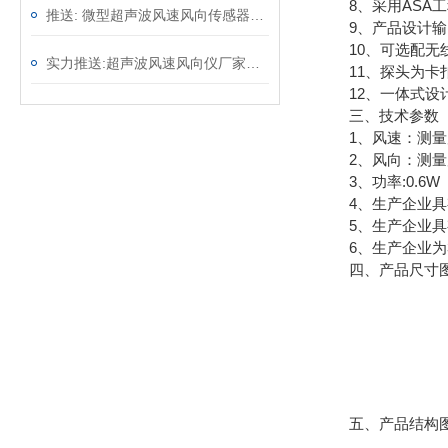
8、采用ASA工
推送: 微型超声波风速风向传感器—实时快速地测量风速风向@2023动态已更新
9、产品设计输出信
10、可选配无线
实力推送:超声波风速风向仪厂家—免维护的风力发电风速仪（顺+丰+包+邮）
11、探头为卡扣
12、一体式设计
三、技术参数
1、风速：测量原理超声波
2、风向：测量原理超声波
3、功率:0.6W
4、生产企业具有
5、生产企业具
6、生产企业为3
四、产品尺寸
五、产品结构