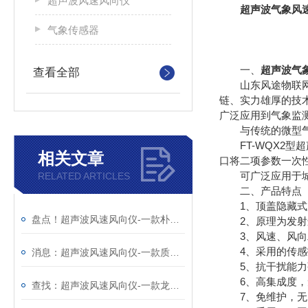
超声波风速风向仪
超声波气象风
气象传感器
一、
超声波气
查看全部
山东风途物联网科
链、实力雄厚的技
广泛应用到气象监
与传统的微型气象
FT-WQX2型
相关文章
口将二项参数一次
可广泛应用于城市
RELATED ARTICLES
二、产品特点
1、顶盖隐藏式超声波
盘点！超声波风速风向仪-一款朴实无华的风力发电风速风向仪
2、原理为发射连续变
3、风速、风向二要素一
4、采用的传感技
消息：超声波风速风向仪-一款质量靠得住的气象站风向监测设备
5、抗干扰能力强
6、高集成度，
查找：超声波风速风向仪-一款龙腾虎跃的超声波风速风向传感器
7、免维护，无