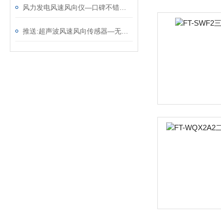
风力发电风速风向仪—口碑不错的超声波风速仪品牌 （顺+丰+包+邮）
推送:超声波风速风向传感器—无需现场维护的风力发电风速仪（顺+丰+包+邮）