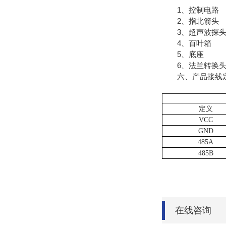
1、控制电路
2、指北箭头
3、超声波探
4、百叶箱
5、底座
6、法兰转换
六、产品接线
定义
VCC
GND
485A
485B
在线咨询