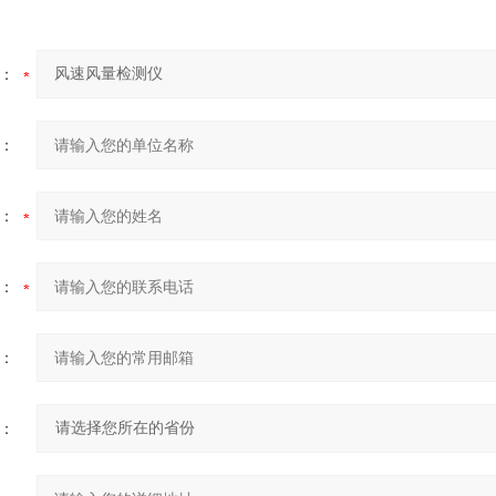
：
：
：
：
：
：