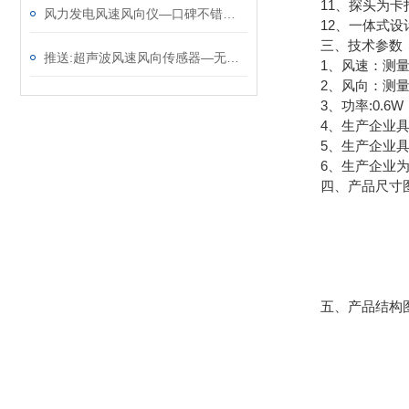
11、探头为卡扣
风力发电风速风向仪—口碑不错的超声波风速仪品牌 （顺+丰+包+邮）
12、一体式设计
三、技术参数
推送:超声波风速风向传感器—无需现场维护的风力发电风速仪（顺+丰+包+邮）
1、风速：测量原理超声波
2、风向：测量原理超声波
3、功率:0.6W
4、生产企业具有
5、生产企业具
6、生产企业为3
四、产品尺寸
五、产品结构