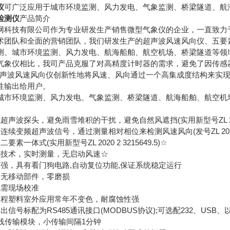
仪
可广泛应用于城市环境监测、风力发电、气象监测、桥梁隧道、航
检测仪
产品简介
技有限公司作为专业研发生产销售微型气象仪的企业，一直致力于
术团队和全面的营销团队，我们研发生产的超声波风速风向仪、五要
测、城市环境监测、风力发电、航海船舶、航空机场、桥梁隧道等领
仪相比，我司产品克服了对高精度计时器的需求，避免了因传感器
超声波风速风向仪创新性地将风速、风向通过一个高集成度结构来实现
性输出给用户。
环境监测、风力发电、气象监测、桥梁隧道、航海船舶、航空机
探头，避免雨雪堆积的干扰，避免自然风遮挡(实用新型号ZL 2020 2 
频超声波信号，通过测量相对相位来检测风速风向(发号ZL 2021 1 0
体式(实用新型号ZL 2020 2 3215649.5)☆
技术，实时测量，无启动风速☆
，具有看门狗电路,自动复位功能,保证系统稳定运行
无移动部件，零磨损
需现场校准
程塑料室外应用常年不变色，耐腐蚀性强
号标配为RS485通讯接口(MODBUS协议);可选配232、US
传输模块，小传输间隔1分钟