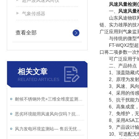
超声波风速风向仪
风速风量检测
一、
风速风量
气象传感器
山东风途物联网科
链、实力雄厚的技
广泛应用到气象监
查看全部
与传统的微型气象
FT-WQX2型
口将二项参数一次
可广泛应用于城市
二、产品特点
相关文章
1、顶盖隐藏式超声波
2、原理为发射连续变
RELATED ARTICLES
3、风速、风向二要素一
4、采用的传感
耐候不锈钢外壳+三维全维度监测，这款风速仪适配恶劣环境气象观测
5、抗干扰能力强
6、高集成度，
7、免维护，无
恶劣环境能用风速风向仪吗？抗寒耐晒，防水防尘，稳定运行不中断
8、采用ASA工
9、产品设计输出信
风力发电环境监测站— 售后无忧的超声波风速风向记录仪（顺+丰+包+邮）
10、可选配无线