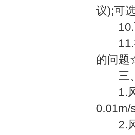
议);
10.
11.
的问题
三、
1.风速
0.01m/
2.风向