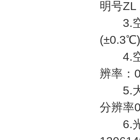
明号ZL 2
3.空
(±0.
4.空气
辨率：0
5.大气
分辨率0
6.光学雨