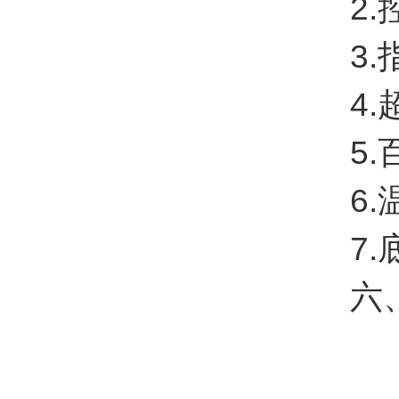
2.控
3.指
4.超
5.
6.温
7.底
六、