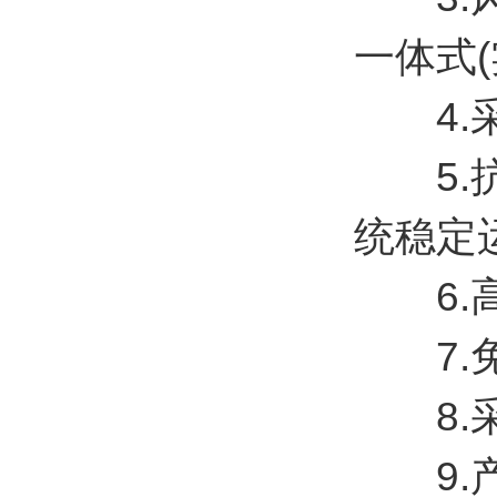
一体式(实
4.采
5.抗
统稳定
6.高
7.免
8.采
9.产