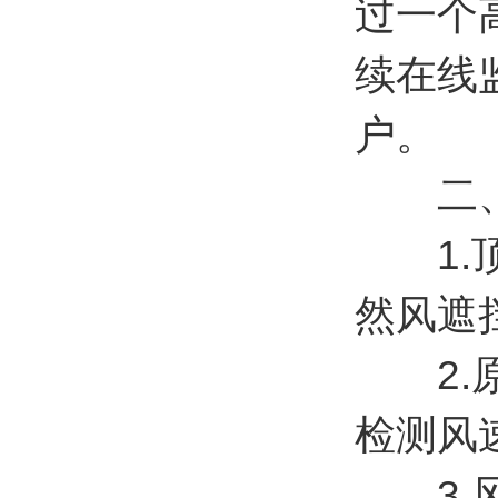
过一个
续在线
户。
二、
1.顶
然风遮挡(
2.原
检测风速风
3.风