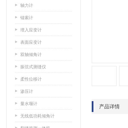
轴力计
锚索计
埋入应变计
表面应变计
双轴倾角计
振弦式测缝仪
柔性位移计
渗压计
量水堰计
产品详情
无线低功耗倾角计