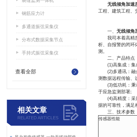
裂缝监测一体机
无线倾角加速
工程、建筑工程、
钢筋应力计
多通道振弦采集仪
一、
无线倾角
我司本着高精度、
分布式数据采集节点
析、自报警的闭环
测。
⼿持式振弦采集仪
二、产品特点
(1)高集成：集
查看全部
(2)多通讯：融合
测数据远程传输、
(3)低功耗：秉
于应急监测部署;
(4)高精度：采
据的可靠性，满足
相关文章
三、技术参数
RELATED ARTICLES
传感器性能