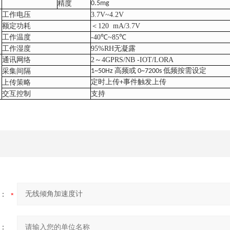
精度
0.5
mg
工作电压
3.7V~4.2V
额定功耗
＜
120 mA/3.7V
工作温度
-40
℃
~85
℃
工作湿度
95%RH
无凝露
通讯网络
2
～
4GPRS/NB -IOT/LORA
采集间隔
1~50
Hz
高频或
0~7200s
低频按需
设定
上传策略
定时上传
+
事件触发上传
交互控制
支持
：
：