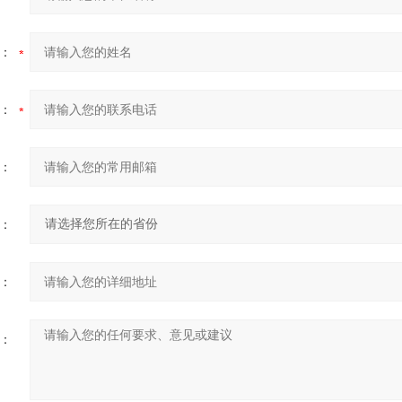
：
：
：
：
：
：