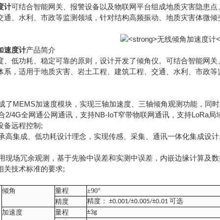
度计
可结合智能网关、报警设备以及物联网平台组成地质灾害隐患点
交通、水利、市政等监测领域，针对结构高频振动、地质灾害体微倾
加速度计
产品简介
低功耗、稳定可靠的原则，设计开发了倾角仪。可结合智能网关、
体系，适用于地质灾害、岩土工程、建筑工程、交通、水利、市政等
成了MEMS加速度模块，实现三轴加速度、三轴倾角观测功能，同时
2/4G全网通公网通讯，支持NB-IoT窄带物联网通讯，支持Lo
设备远程控制;
承高集成、低功耗设计理念，实现传感、采集、通讯一体化集成设计
用现场冗余观测，基于先验中误差和实测中误差，内嵌边缘计算及数
相关技术标准的要求;
倾角
量程
±
90
°
精度
精度：
±0.001/±0.005/±0.01
可选
加速度
量程
±3g