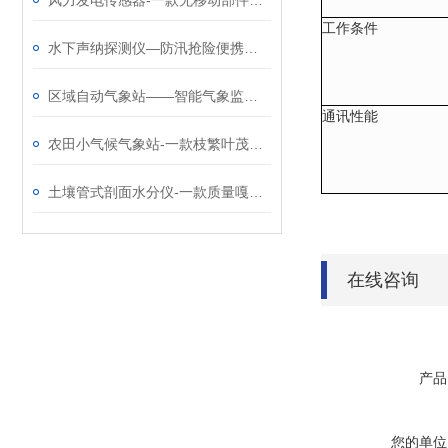
风力发电传感器-一款无移动部件的气象五参数测定仪@2023已更新
工作条件
水下声纳探测仪—防汛抢险便携式扫描设备@2025动态已更新
区域自动气象站——智能气象监测系统厂家哪家好@风途物联网靠得住
通讯性能
农田小气候气象站-一款枝繁叶茂的农业环境监测系统@2023全国包邮
土壤管式剖面水分仪-一款质量嘎嘎好的多层土壤墒情监测站@2024新消息
在线咨询
产品
您的单位