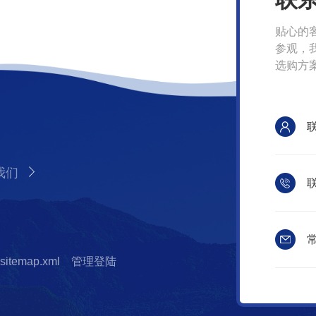
贴心的
参观，
选购方
我们
联
常
sitemap.xml
管理登陆