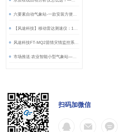
水质在线自动分析仪怎么选？—风途实惠呀@2023已更新
六要素自动气象站-一款安装方便的一体式超声波气象站@2023已更新
【风途科技】移动雷达测速仪：1～240km/h宽量程精准捕捉
风途科技FT-MQ2苗情灾情监控系统：抗干扰能力强，适用于严酷的电磁环境~
市场推送:农业智能小型气象站—掌握小气候的农田监测站（顺+丰+包+邮）
扫码加微信