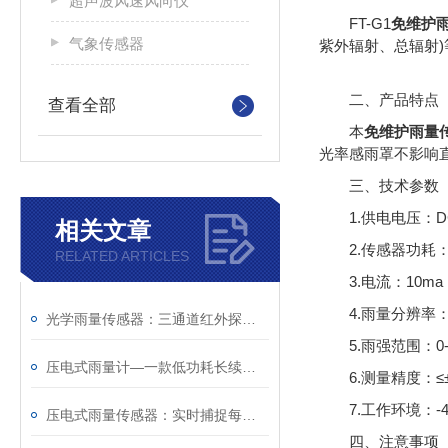
超声波风速风向仪
FT-G1
免维护
气象传感器
紫外辐射、总辐射
二、产品特点
查看全部
本
免维护雨量
光率感雨罩不影响
三、技术参数
1.供电电压：D
相关文章
2.传感器功耗：
RELATED ARTICLES
3.电流：10ma 
4.雨量分辨率：
光学雨量传感器：三通道红外探测，0.01mm分辨率高精度测雨
5.雨强范围：0-
压电式雨量计—一款低功耗长续航的智能雨量传感器@2025全+国+发+货
6.测量精度：≤
7.工作环境：-4
压电式雨量传感器：实时捕捉每一滴雨水，数据实时输出~
四、注意事项