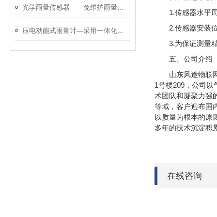
光学雨量传感器——免维护雨量计厂家哪家好@风途科技靠得住
1.传感器水平
2.传感器安
压电动能式雨量计—采用一体化设计的智能雨量传感器@2025全+国+发+货
3.为保证测量
五、公司介绍
山东风途物联网
1号楼209，公
术团队和凝聚力强
等域，客户遍布国内
以质量为根本的原
多年的技术沉淀积
在线咨询