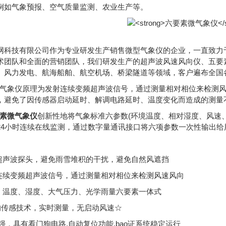
例如气象预报、空气质量监测、农业生产等。
网科技有限公司作为专业研发生产销售微型气象仪的企业，一直致力
术团队和全面的营销团队，我们研发生产的超声波风速风向仪、五要
、风力发电、航海船舶、航空机场、桥梁隧道等领域，客户遍布全国
气象仪原理为发射连续变频超声波信号，通过测量相对相位来检测
，避免了因传感器启动延时、解调电路延时、温度变化而造成的测量
素微气象仪
创新性地将气象标准六参数(环境温度、相对湿度、风速
24小时连续在线监测，通过数字量通讯接口将六项参数一次性输出给
式超声波探头，避免雨雪堆积的干扰，避免自然风遮挡
射连续变频超声波信号，通过测量相对相位来检测风速风向
向、温度、湿度、大气压力、光学雨量六要素一体式
n进的传感技术，实时测量，无启动风速☆
能力强，具有看门狗电路,自动复位功能,bao证系统稳定运行