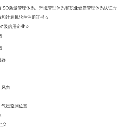
具有ISO质量管理体系、环境管理体系和职业健康管理体系认证☆
具有和计算机软件注册证书☆
为3*级信用企业☆
图
图
感器
、风向
、气压监测位置
兰
定义