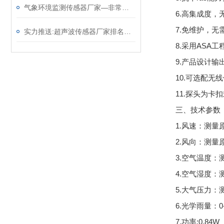
气象环境监测传感器厂家—非常实用的气象监测设备（顺+丰+包+邮）
6.高集成度
7.免维护，无
实力推送:超声波传感器厂家排名—气象传感器哪个厂家好（顺+丰+包+邮）
8.采用ASA
9.产品设计输
10.可选配无
11.探头为
三、技术参数
1.风速：测量原理
2.风向：测量原
3.空气温度：测
4.空气湿度：测
5.大气压力：测
6.光学雨量：0-4
7.功率:0.84W