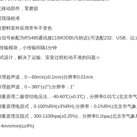
，无移动部件，零磨损
需现场校准
工程塑料室外应用常年不变色
出信号标配为RS485通讯接口(MODBUS协议);可选配232、US
线传输模块，小传输间隔1分钟
卡扣式设计，解决了运输、安装过程松动不准的问题☆
超声波，0～60m/s(±0.1m/s)分辨率0.01m/s
理超声波，0～360°(±2°);分辨率：1°
量原理二极管结电压法，-40-60℃(±0.3℃)，分辨率0.01℃;(北京
量原理电容式，0-100%RH(±3%RH),分辨率：0.1%RH;(北京市气
量原理压阻式，300-1100hpa(±0.25%)，分辨率0.1hpa;(北京市气
mm/min(≤±4%)