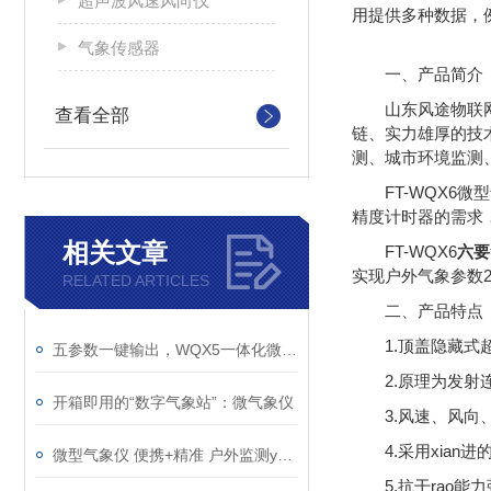
超声波风速风向仪
用提供多种数据，
气象传感器
一、产品简介
山东风途物联
查看全部
链、实力雄厚的技
测、城市环境监测
FT-WQX6微
型
精度计时器的需求
相关文章
FT-WQX6
六要
实现户外气象参数
RELATED ARTICLES
二、产品特点
1.顶盖隐藏
五参数一键输出，WQX5一体化微气象传感器让环境监测更简单
2.原理为发
开箱即用的“数字气象站”：微气象仪
3.风速、风
4.采用xia
微型气象仪 便携+精准 户外监测yyds
5.抗干rao