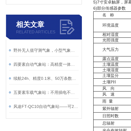
5)7
寸安卓触屏，屏
6)部分传感器参数
名
称
相关文章
环境温度
RELATED ARTICLES
相对湿度
光照强度
大气压力
野外无人值守测气象，小型气象观测站真的靠谱
露点温度
四要素自动气象站：高精度一体化小型气象监测设备
土壤温度
土壤湿度
土壤盐分
续航24h、精度0.1米、50万条数据——一台≤5kg的车载气象站能干什么？
土壤
PH
风 向
五要素车载气象站：不用插电不用接线，磁吸车顶续航24小时
风 速
雨
量
风途FT-QC10自动气象站——可24小时不间断测气象~
紫外辐射
日照时数
总辐射
光合有效辐射