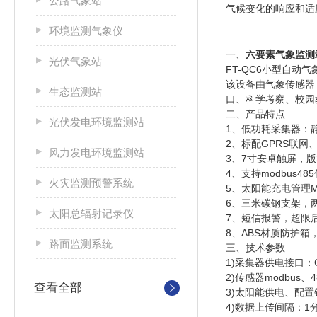
公路气象站
气候变化的响应和适
环境监测气象仪
一、
六要素气象监测
光伏气象站
FT-QC
6
小型自动气
该设备由气象传感器
生态监测站
口、科学考察、校园
二、产品特点
光伏发电环境监测站
1
、低功耗采集器：
2
、标配
GPRS
联网
风力发电环境监测站
3
、
7
寸安卓触屏，版
4
、支持
modbus485
火灾监测预警系统
5
、太阳能充电管理
6
、三米碳钢支架，
太阳总辐射记录仪
7
、短信报警，超限
8
、
ABS
材质防护箱
路面监测系统
三、技术参数
1)
采集器供电接口：
2)
传感器
modbus
、
4
查看全部
3)
太阳能供电、配置
4)
数据上传间隔：
1