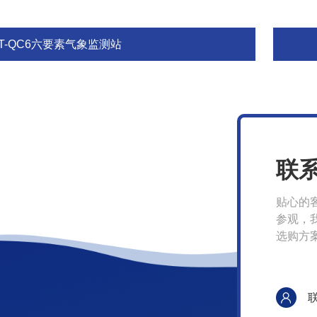
FT-QC6六要素气象监测站
联
贴心的
参观，
选购方