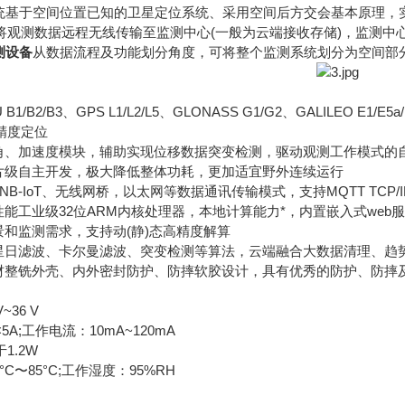
基于空间位置已知的卫星定位系统、采用空间后方交会基本原理，
将观测数据远程无线传输至监测中心(一般为云端接收存储)，监测中
测设备
从数据流程及功能划分角度，可将整个监测系统划分为空间部
B1/B2/B3、GPS L1/L2/L5、GLONASS G1/G2、GALILE
精度定位
、加速度模块，辅助实现位移数据突变检测，驱动观测工作模式的
级自主开发，极大降低整体功耗，更加适宜野外连续运行
B-IoT、无线网桥，以太网等数据通讯传输模式，支持MQTT TCP/IP
能工业级32位ARM内核处理器，本地计算能力*，内置嵌入式web
和监测需求，支持动(静)态高精度解算
日滤波、卡尔曼滤波、突变检测等算法，云端融合大数据清理、趋
整铣外壳、内外密封防护、防摔软胶设计，具有优秀的防护、防摔
36 V
;工作电流：10mA~120mA
.2W
〜85°C;工作湿度：95%RH