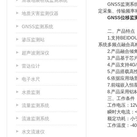
滑坡地裂在线监测系统
GNSS监测系统
定采集、传输频率
地质灾害监测仪器
GNSS位移监
GNSS监测系统
二、产品特点
1.支持BEIDOU 
渗压监测站
系统多频点融合高
2.产品融合倾角
超声波测深仪
3.产品基于芯片
4.产品支持4G/N
雷达位计
5.产品搭载高性
6.依据应用场景
电子水尺
7.前端嵌入恒星
8.产品采用铝材
水质监测
三、工作条件
工作电压：12V~
流量监测系统
瞬时大电流：<5A
流速监测系统
额定功耗：小于1
工作温度：-40°C
水文流速仪