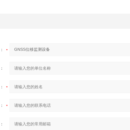
：
：
：
：
：