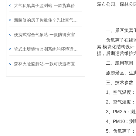
瀑布公园、森林公
大气负氧离子监测站-一款货真价实的旅游景区气象站@2023已更新
新装修的房子你敢住？先让空气负氧离子甲醛pm2.5检测仪替你闻闻甲醛再说
一、景区负离
便携式综合气象站-一款防御灾害的便携式气象观测仪@2022已更新
负氧离子在线
素;模块化结构设计
管式土壤墒情监测系统的环境适应性与精度评估
据，后期运营维护
二、应用范围
森林火险监测站-一款可快速布置的森林防火气象站@每日资讯
旅游景区、生
三、技术参数
1、空气温度：测
2、空气湿度：测
3、PM2.5：测
4、PM10：测量
5、负氧离子：测