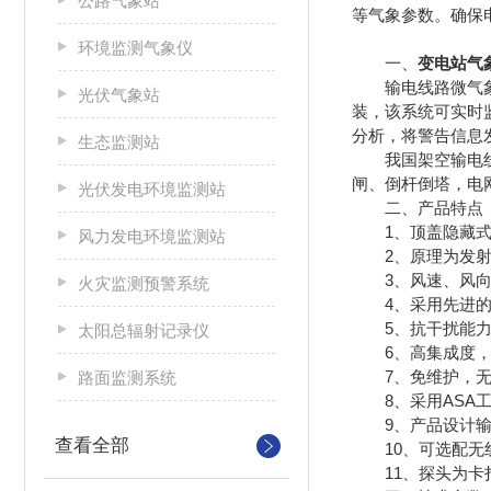
公路气象站
等气象参数。确保
环境监测气象仪
一、
变电站气
输电线路微气象监
光伏气象站
装，该系统可实时
分析，将警告信息
生态监测站
我国架空输电线路
闸、倒杆倒塔，电
光伏发电环境监测站
二、产品特点
1、顶盖隐藏式超声波
风力发电环境监测站
2、原理为发射连续变
3、风速、风向、
火灾监测预警系统
4、采用先进的
5、抗干扰能力强
太阳总辐射记录仪
6、高集成度，
7、免维护，无
路面监测系统
8、采用ASA工
9、产品设计输出信
查看全部
10、可选配无线
11、探头为卡扣