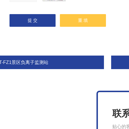
T-FZ1景区负离子监测站
联
贴心的