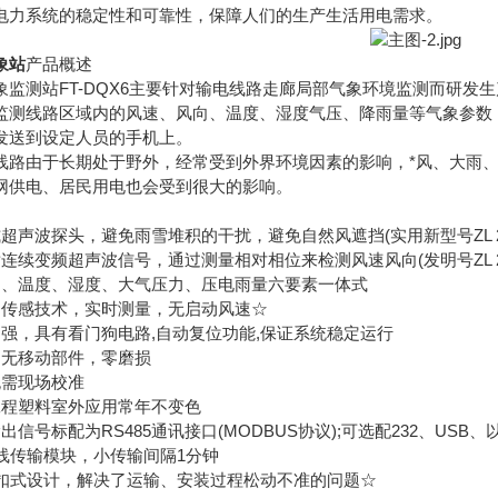
电力系统的稳定性和可靠性，保障人们的生产生活用电需求。
象站
产品概述
测站FT-DQX6主要针对输电线路走廊局部气象环境监测而研发
监测线路区域内的风速、风向、温度、湿度气压、降雨量等气象参数，
发送到设定人员的手机上。
由于长期处于野外，经常受到外界环境因素的影响，*风、大雨、
网供电、居民用电也会受到很大的影响。
探头，避免雨雪堆积的干扰，避免自然风遮挡(实用新型号ZL 2020 2 
频超声波信号，通过测量相对相位来检测风速风向(发明号ZL 2021 1 
温度、湿度、大气压力、压电雨量六要素一体式
传感技术，实时测量，无启动风速☆
，具有看门狗电路,自动复位功能,保证系统稳定运行
无移动部件，零磨损
需现场校准
程塑料室外应用常年不变色
号标配为RS485通讯接口(MODBUS协议);可选配232、US
传输模块，小传输间隔1分钟
式设计，解决了运输、安装过程松动不准的问题☆