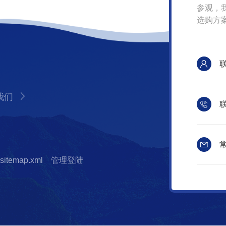
参观，
选购方
我们
联
常
sitemap.xml
管理登陆