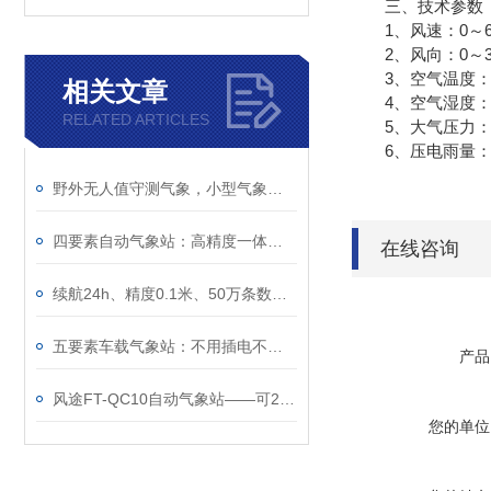
三、技术参数
1、风速：0～60m/
2、风向：0～360
3、空气温度：-40
相关文章
4、空气湿度：0-1
RELATED ARTICLES
5、大气压力：300-
6、压电雨量：0-4m
野外无人值守测气象，小型气象观测站真的靠谱
四要素自动气象站：高精度一体化小型气象监测设备
在线咨询
续航24h、精度0.1米、50万条数据——一台≤5kg的车载气象站能干什么？
五要素车载气象站：不用插电不用接线，磁吸车顶续航24小时
产品
风途FT-QC10自动气象站——可24小时不间断测气象~
您的单位