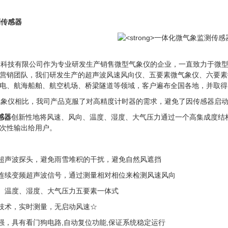
测传感器
网科技有限公司作为专业研发生产销售微型气象仪的企业，一直致力于微
营销团队，我们研发生产的超声波风速风向仪、五要素微气象仪、六要素
电、航海船舶、航空机场、桥梁隧道等领域，客户遍布全国各地，并取得
气象仪相比，我司产品克服了对高精度计时器的需求，避免了因传感器启
感器
创新性地将风速、风向、温度、湿度、大气压力通过一个高集成度结
次性输出给用户。
超声波探头，避免雨雪堆积的干扰，避免自然风遮挡
连续变频超声波信号，通过测量相对相位来检测风速风向
、温度、湿度、大气压力五要素一体式
技术，实时测量，无启动风速☆
强，具有看门狗电路
,
自动复位功能
,
保证系统稳定运行