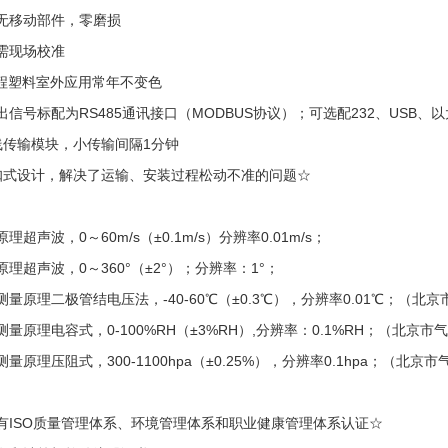
无移动部件，零磨损
需现场校准
程塑料室外应用常年不变色
出信号标配为
RS485
通讯接口（
MODBUS
协议）；可选配
232
、
USB
、以
线传输模块，小传输间隔
1
分钟
扣式设计，解决了运输、安装过程松动不准的问题☆
原理超声波，
0
～
60m/s
（±
0.1m/s
）分辨率
0.01m/s
；
原理超声波，
0
～
360
°（±
2
°）；分辨率：1°；
测量原理二极管结电压法，
-40-60
℃（±
0.3
℃），分辨率0.01℃；（北
测量原理电容式，
0-100%RH
（±
3%RH
）,分辨率：0.1%RH；（北京市
测量原理压阻式，
300-1100hpa
（±
0.25%
），分辨率0.1hpa；（北京
有
ISO
质量管理体系、环境管理体系和职业健康管理体系认证☆