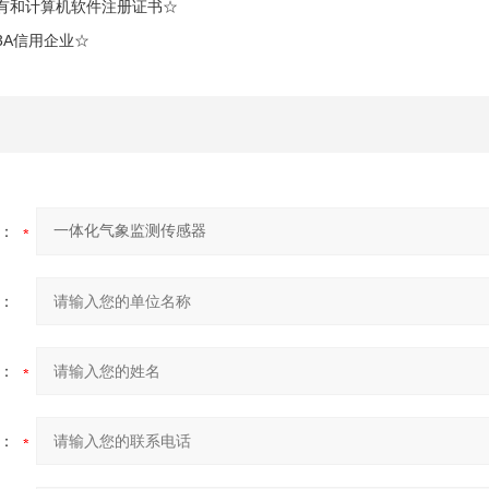
有和计算机软件注册证书☆
3A
信用企业☆
：
：
：
：