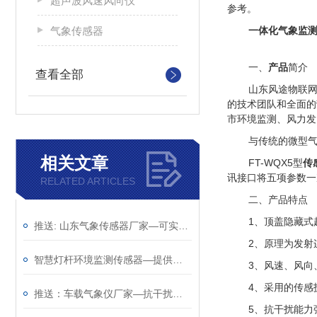
超声波风速风向仪
参考。
气象传感器
一体化气象监
一、
产品
简介
查看全部
山东风途物联
的技术团队和全面的
市环境监测、风力发
与传统的微型
相关文章
FT-WQX5
型
传
讯接口将五项参数一
RELATED ARTICLES
二、产品特点
1
、顶盖隐藏式
推送: 山东气象传感器厂家—可实现户外气象参数24小时连续在线监测
2
、原理为发射
智慧灯杆环境监测传感器—提供实时的环境的气象传感器（顺+丰+包+邮）
3
、风速、风向
4
、采用的传感
推送：车载气象仪厂家—抗干扰能力强的车载气象传感器（顺+丰+包+邮）
5
、抗干扰能力