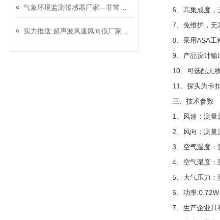
气象环境监测传感器厂家—非常实用的气象监测设备（顺+丰+包+邮）
6
、高集成度，
7
、免维护，无
实力推送:超声波风速风向仪厂家—免维护的风力发电风速仪（顺+丰+包+邮）
8
、采用
ASA
工
9
、产品设计输
10
、可选配无
11
、探头为卡
三、技术参数
1
、风速：测量
2
、风向：测量
3
、空气温度：
4
、空气湿度：
5
、大气压力：
6、功率:0.72W
7
、生产企业具