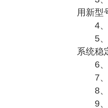
用新型号Z
4、采
5、抗
系统稳
6、高
7、免
8、采
9、产