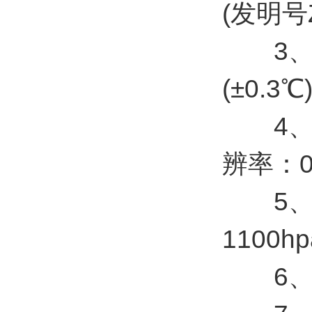
(发明号ZL
3、空
(±0.
4、空气
辨率：0
5、大
1100h
6、功