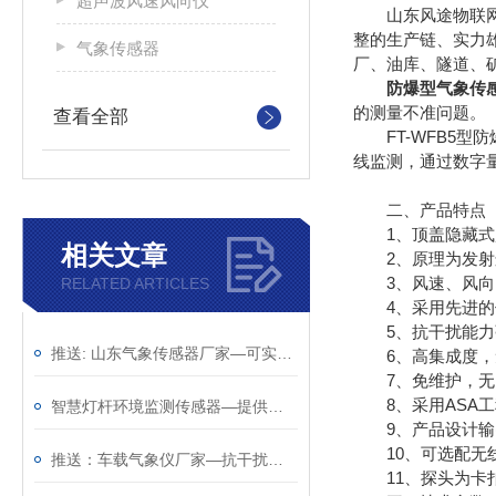
超声波风速风向仪
山东风途物联网科
整的生产链、实力
气象传感器
厂、油库、隧道、
防爆型气象传
的测量不准问题。
查看全部
FT-WFB5型
线监测，通过数字
二、产品特点
1、顶盖隐藏式超声波
相关文章
2、原理为发射连续变
3、风速、风向、温度
RELATED ARTICLES
4、采用先进的传
5、抗干扰能力强
推送: 山东气象传感器厂家—可实现户外气象参数24小时连续在线监测
6、高集成度，
7、免维护，无
8、采用ASA工
智慧灯杆环境监测传感器—提供实时的环境的气象传感器（顺+丰+包+邮）
9、产品设计输出信
10、可选配无线
推送：车载气象仪厂家—抗干扰能力强的车载气象传感器（顺+丰+包+邮）
11、探头为卡扣