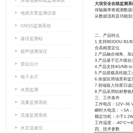
滑坡地裂在线监测系统
大坝安全在线监测系
传输频率将观测数据
地质灾害监测仪器
从数据流程及功能划
GNSS监测系统
二、产品特点
渗压监测站
1.支持BEIDOU B
合高精度定位
超声波测深仪
2.产品融合倾角、
3.产品基于芯片级
雷达位计
4.产品支持4G/NB
5.产品搭载高性能工
电子水尺
6.依据应用场景和
7.前端嵌入恒星日
水质监测
8.产品采用铝材整
三、工作条件
流量监测系统
工作电压：
12V~36 
瞬时大电流：＜
5A
流速监测系统
额定功耗：小于
1.2
工作温度：
-40°C
水文流速仪
四、技术参数