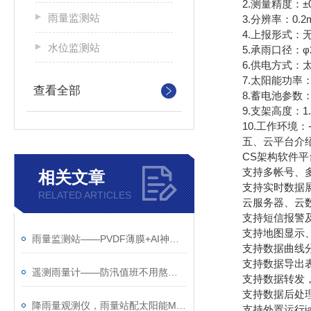
2.测量精度：±0
雨量监测站
3.分辨率：0.2
4.上报形式：无
水位监测站
5.承雨口径：φ2
6.供电方式：太
7.太阳能功率：
查看全部
8.蓄电池参数：2
9.支架高度：1.
10.工作环境：-4
五、云平台介
CS架构软件平台
支持多帐号、多
相关文章
支持实时数据展
RELATED ARTICLES
云服务器、云数
支持短信报警及
支持地图显示、
雨量监测站——PVDF薄膜+AI神经网络，砂砾灰尘骗不了它
支持数据曲线
支持数据导出表
遥测雨量计——防汛值班不用熬夜盯雨了
支持数据转发，HJ-
支持数据后处理
降雨量观测仪，雨量站配太阳能MPPT，山沟沟里自己养活自己
支持外置运行java