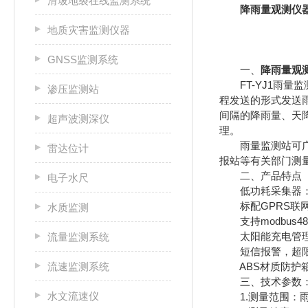
滑坡地裂在线监测系统
降雨量观测仪
地质灾害监测仪器
GNSS监测系统
一、
降雨量观
FT-YJ1雨量
渗压监测站
程发送的形式发送
间隔的降雨量、天
超声波测深仪
理。
雨量监测站可广泛
雷达位计
报站等有关部门测
二、产品特点
电子水尺
低功耗采集器：静
标配GPRS联网
水质监测
支持modbus4
太阳能充电管理M
流量监测系统
短信报警，超限
流速监测系统
ABS材质防护箱
三、技术参数
水文流速仪
1.测量范围：雨强0