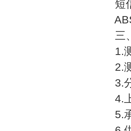
短信报
ABS
三、
1.测量
2.测
3.分
4.上
5.承
6.供