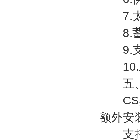
7.太
8.蓄
9.支
10.工
五、
CS架
额外安
支持