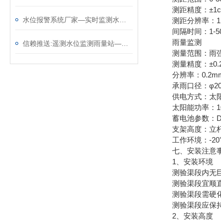
测距精度：±1c
水位报警系统厂家—实时监测水位的 河道水位在线监测系统（顺+丰+包+邮）
测距分辨率：1
间隔时间：1-500
雨量监测
信赖推送:遥测水位监测雨量站—自动化测报实的雨量水位系统（顺+丰+包+邮）
测量范围：雨强0～
测量精度：±0.
分辨率：0.2m
承雨口径：φ20
供电方式：太阳
太阳能功率：10W
蓄电池参数：DC3.
支架高度：立杆4
工作环境：-20℃
七、安装注意
1、安装环境
测验渠段内无巨
测验渠段宜顺直
测验渠段需硬化
测验渠段应保持
2、安装高度