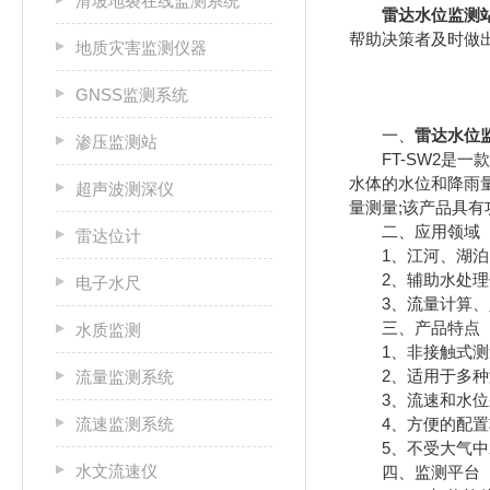
滑坡地裂在线监测系统
雷达水位监测
帮助决策者及时做
地质灾害监测仪器
GNSS监测系统
一、
雷达水位
渗压监测站
FT-SW2是一
水体的水位和降雨
超声波测深仪
量测量;该产品具
二、应用领域
雷达位计
1、江河、湖泊、
2、辅助水处理作
电子水尺
3、流量计算、
三、产品特点
水质监测
1、非接触式测量
2、适用于多种测
流量监测系统
3、流速和水位采
流速监测系统
4、方便的配置软
5、不受大气中水
水文流速仪
四、监测平台