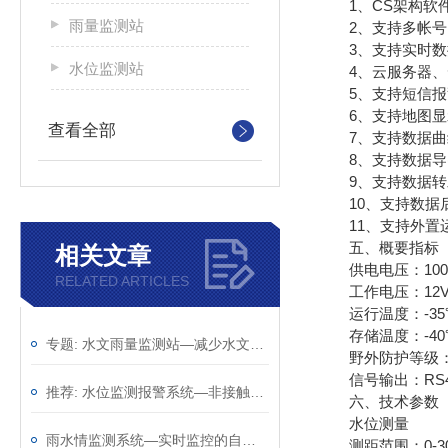
1、CS架构软件
雨量监测站
2、支持多帐号
3、支持实时数
水位监测站
4、云服务器、云
5、支持短信报
6、支持地图显
查看全部
7、支持数据曲
8、支持数据导
9、支持数据转发，H
10、支持数据
11、支持外置运行ja
五、概要指标
相关文章
供电电压：100mA
RELATED ARTICLES
工作电压：12V
运行温度：-35℃
存储温度：-40℃
专题: 水文雨量监测站—减少水文灾害发生的水位监测站(顺+丰+包+邮)
野外防护等级：I
信号输出：RS485
推荐: 水位监测报警系统—非接触测量的水文监测系统 2023全+境+派+送
六、技术参数
水位测量
雨水情监测系统—实时监控的自动雨量水位监测站2023全+国+派+送
测距范围：0-3