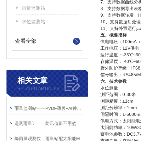
7
、支持数据曲线分
雨量监测站
8
、支持数据导出表
9
、支持数据转发，
H
水位监测站
10
、支持数据后处理
11
、支持外置运行
ja
五、概要指标
查看全部
供电电压：
100mA
（
工作电压：
12V
供电
运行温度：
-35
℃
~60
存储温度：
-40
℃
~60
野外防护等级：
IP68
信号输出：
RS485/
相关文章
六、技术参数
水位测量
RELATED ARTICLES
测距范围：
0-30
米
测距精度：
±
1cm
测距分辨率：
1mm
雨量监测站——PVDF薄膜+AI神经网络，砂砾灰尘骗不了它
间隔时间：
1-5000m
供电方式：太阳能电
遥测雨量计——防汛值班不用熬夜盯雨了
太阳能功率：
10W/3
蓄电池参数：
DC3.7
降雨量观测仪，雨量站配太阳能MPPT，山沟沟里自己养活自己
支架高度：
立杆4米