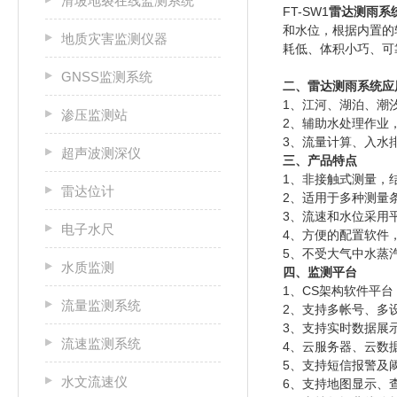
滑坡地裂在线监测系统
FT-SW1
雷达测雨系
和水位，根据内置的
地质灾害监测仪器
耗低、体积小巧、可
GNSS监测系统
二、
雷达测雨系统
应
1
、江河、湖泊、潮
渗压监测站
2
、辅助水处理作业
3
、流量计算、入水
超声波测深仪
三、产品特点
1
、非接触式测量，
雷达位计
2
、适用于多种测量
3
、流速和水位采用
电子水尺
4
、方便的配置软件
5
、不受大气中水蒸
水质监测
四、监测平台
1
、
CS
架构软件平台
流量监测系统
2
、支持多帐号、多
3
、支持实时数据展
流速监测系统
4
、云服务器、云数
5
、支持短信报警及
水文流速仪
6
、支持地图显示、