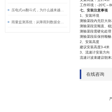
工作环境：
-20
℃～
8
压电式vs翻斗式，为什么越来越多的项目选压电？
七、安装注意事项
1
、安装环境
测验渠段内无巨大块
雨量监测系统：从降雨到数据全自动，无需人工值守值守
测验渠段宜顺直、稳
测验渠段需硬化处理
测验渠段应保持顺畅
2
、安装高度
建议安装高度
3-4
米
3
、流速计安装方向
流速计波束建议朝来
在线咨询