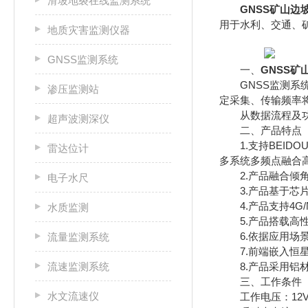
滑坡地裂在线监测系统
GNSS矿山边
用于水利、交通、
地质灾害监测仪器
GNSS监测系统
一、
GNSS
GNSS监测系统
渗压监测站
定采集、传输频率
从数据流程及功能
超声波测深仪
二、产品特点
1.支持BEIDOU B
雷达位计
多系统多频点融合
2.产品融合倾角
电子水尺
3.产品基于芯片
4.产品支持4G/N
水质监测
5.产品搭载高性能
6.依据应用场景
流量监测系统
7.前端嵌入恒星
流速监测系统
8.产品采用铝材
三、工作条件
水文流速仪
工作电压：12V~