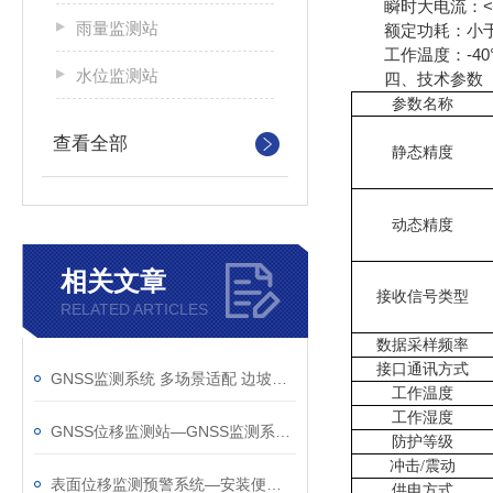
瞬时大电流：<5A;
雨量监测站
额定功耗：小于1
工作温度：-40°C
水位监测站
四、技术参数
参数名称
查看全部
静态精度
动态精度
相关文章
接收信号类型
RELATED ARTICLES
数据采样频率
接口通讯方式
GNSS监测系统 多场景适配 边坡、尾矿库、矿区均可用 数据合规可溯源
工作温度
工作湿度
GNSS位移监测站—GNSS监测系统厂家哪家好@风途物联网不负您的选择
防护等级
冲击
/震动
表面位移监测预警系统—安装便捷的GNSS监测系统@2025新消息
供电方式