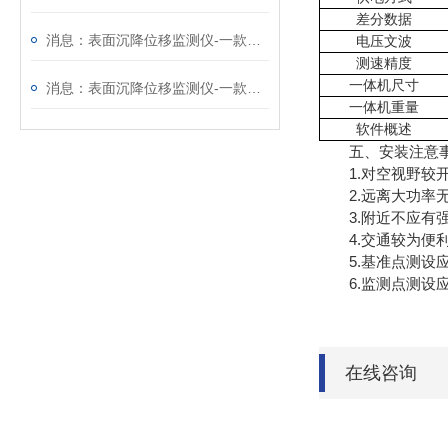
差分数据
消息：表面沉降位移监测仪-一款质量靠得住的GNSS监测系统
电压文波
测速精度
一体机
尺寸
消息：表面沉降位移监测仪-一款实力强悍的GNSS监测系统
一体机
重量
软件概述
五、安装注意
1.对空视野较开
2.远离大功率无
3.附近不应有强
4.交通较为便利
5.基准点测设应
6.监测点测设应
在线咨询