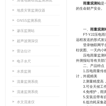
滑坡地裂在线监测系统
雨量观测站
是
的生命财产安全。
地质灾害监测仪器
GNSS监测系统
一、
雨量观测
渗压监测站
FT-YJ2压电
远程发送的形式发
超声波测深仪
登录物联网平台可
柱状图、一天内小
雷达位计
压电雨量监测站可
外测报站等有关部
电子水尺
二、产品特点
1.压电雨量传感
水质监测
计，外观精美
2.测量精度高，
流量监测系统
3.可全天候工作
流速监测系统
4.免维护，雨滴
5.安装后带有自
水文流速仪
6.低功耗采集器：