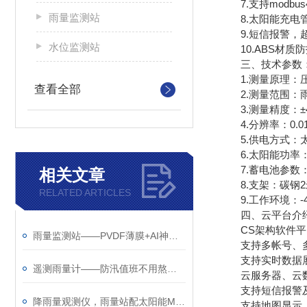
7.支持modbus
雨量监测站
8.太阳能充电管
9.短信报警，超
水位监测站
10.ABS材质防
三、技术参数
1.测量原理：
查看全部
2.测量范围：雨强
3.测量精度：±
4.分辨率：0.0
5.供电方式：
6.太阳能功率：
7.蓄电池参数：2
相关文章
8.支架：碳钢2
RELATED ARTICLES
9.工作环境：-4
四、云平台介
CS架构软件平台
雨量监测站——PVDF薄膜+AI神经网络，砂砾灰尘骗不了它
支持多帐号、多
支持实时数据展
遥测雨量计——防汛值班不用熬夜盯雨了
云服务器、云数
支持短信报警及
降雨量观测仪，雨量站配太阳能MPPT，山沟沟里自己养活自己
支持地图显示、