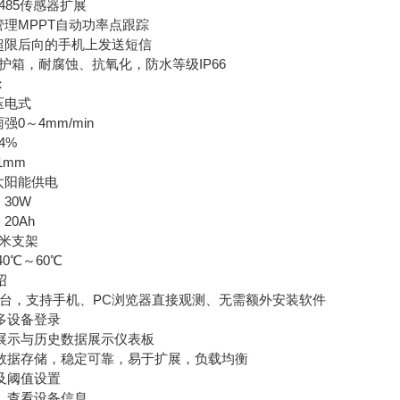
485传感器扩展
理MPPT自动功率点跟踪
限后向的手机上发送短信
护箱，耐腐蚀、抗氧化，防水等级IP66
：
压电式
0～4mm/min
4%
1mm
太阳能供电
30W
0Ah
米支架
0℃～60℃
绍
，支持手机、PC浏览器直接观测、无需额外安装软件
设备登录
示与历史数据展示仪表板
据存储，稳定可靠，易于扩展，负载均衡
阈值设置
查看设备信息。