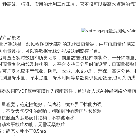
一种高效、精准、实用的水利工作工具。它不仅可以提高水资源的管
站
产品概述
雨量监测站是一款以物联网为基础的现代型雨量站，由压电雨量传感
送雨量数据，可以将数据无线远程发送到监控平台。
查看实时数据和历史记录，雨量数据包括降雨状态、一分钟雨量、
时雨量变化曲线及柱状图。云平台支持日分界时间设置，日雨量报警阈
广泛地应用于气象、防汛、农业、水文水利、环保、高速公路、机
门测量降水量、降水强度、降水时间等参数提供原始数据;也可为防
器采用PVDF压电薄膜作为感雨器件，通过嵌入式AI神经网络分辨
量程宽，稳定性能好，低功耗，抗外界干扰能力强
，不受天气变化的影响，精确到秒的降雨时长监测
接触面为弧形设计结构，不存储雨水
动水平校准功能，无需现场校准
静态功耗小于0.5ma