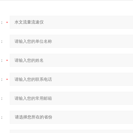
：
：
：
：
：
：