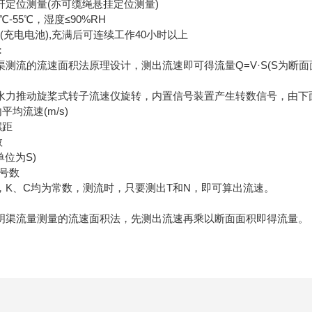
位测量(亦可缆绳悬挂定位测量)
55℃，湿度≤90%RH
(充电电池),充满后可连续工作40小时以上
：
流的流速面积法原理设计，测出流速即可得流量Q=V·S(S为断面
动旋桨式转子流速仪旋转，内置信号装置产生转数信号，由下面公式计算
流速(m/s)
距
数
位为S)
号数
、C均为常数，测流时，只要测出T和N，即可算出流速。
：
流量测量的流速面积法，先测出流速再乘以断面面积即得流量。