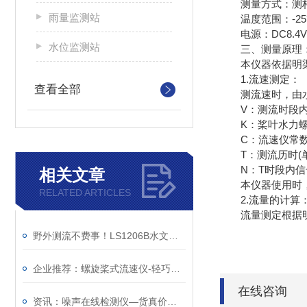
测量方式：测杆定
雨量监测站
温度范围：-25℃-
电源：DC8.4V
水位监测站
三、测量原理
本仪器依据明渠测
1.流速测定：
查看全部
测流速时，由水力推
V：测流时段内平均
K：桨叶水力螺
C：流速仪常
T：测流历时(单
N：T时段内信
相关文章
本仪器使用时，K
RELATED ARTICLES
2.流量的计算
流量测定根据明渠
野外测流不费事！LS1206B水文流速仪，超长续航40小时+
企业推荐：螺旋桨式流速仪-轻巧方便的水文流速仪（顺+丰+包+邮）
在线咨询
资讯：噪声在线检测仪—货真价实的噪声监测装置