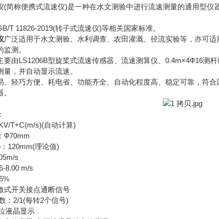
简称便携式流速仪)是一种在水文测验中进行流速测量的通用型仪
 11826-2019(转子式流速仪)等相关国家标准。
仪
广泛适用于水文测验、水利调查、农田灌溉、径流实验等，亦可适
的监测。
LS1206B型旋桨式流速传感器、流速测算仪、0.4m×4Ф16
测量，并自动显示流速。
轻巧方便、耗电省、功能齐全、自动化程度高、稳定可靠，符合国
器。
：
T+C(m/s)(自动计算)
70mm
20mm(理论值)
5m/s
.00 m/s
5%
式开关接点通断信号
2/1(每转2个信号)
位液晶显示