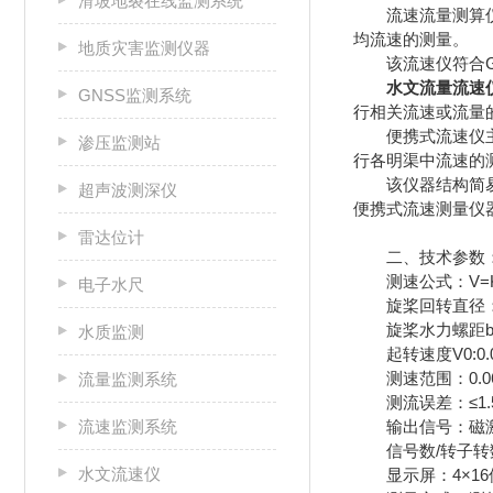
滑坡地裂在线监测系统
流速流量测算仪(
均流速的测量。
地质灾害监测仪器
该流速仪符合GB/T
水文流量流速
GNSS监测系统
行相关流速或流量
便携式流速仪主要由
渗压监测站
行各明渠中流速的
该仪器结构简易、
超声波测深仪
便携式流速测量仪
雷达位计
二、技术参数
测速公式：V=KV/
电子水尺
旋桨回转直径：Ф
旋桨水力螺距b：1
水质监测
起转速度V0:0.0
测速范围：0.06-8
流量监测系统
测流误差：≤1.
流速监测系统
输出信号：磁激
信号数/转子转数：
水文流速仪
显示屏：4×16