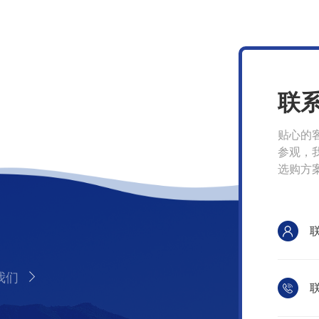
联
贴心的
参观，
选购方
我们
联