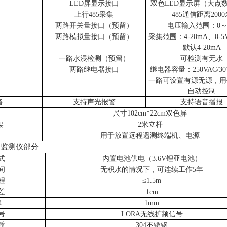
LED屏显示接口
双色
LED显示屏（大点数9
上行
485采集
485通信距离2000
两路开关量接口（预留）
电压输入范围：
0～
两路模拟量接口（预留）
采集范围：
4-20mA、0-5
默认4-20mA
一路水浸检测（预留）
可检测有无水
两路继电器接口
继电器容量：
250VAC/3
一路可设置有源无源，用
自动控制
备
支持声光报警
支持语音播报
尺寸
102cm*22cm双色屏
架
2米立杆
用于放置远程遥测终端机、电源
监测仪部分
式
内置电池供电（
3.6V锂亚电池）
间
无积水的情况下，可连续工作
5年
程
≤1.5m
差
1cm
率
1mm
号
LORA无线扩频信号
质
304不锈钢