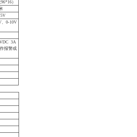
6*16）
米
5V
V、0-10V
0VDC 3A
作报警或