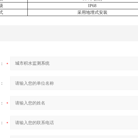
级
IP68
式
采用地埋式安装
：
：
：
：