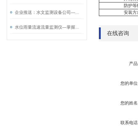
防护等
企业推送：水文监测设备公司—招牌很响亮的水情监测系统@2023已更新
安装方
水位雨量流速流量监测仪—掌握水文状况的水文监测设备@2024动态已更新
在线咨询
产品
您的单位
您的姓名
联系电话