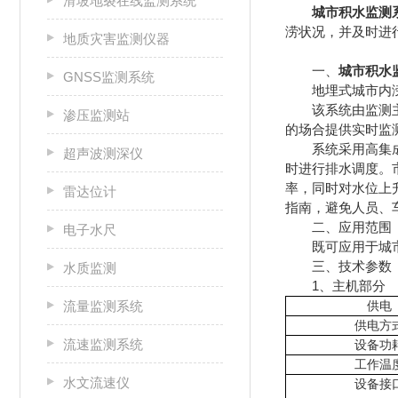
滑坡地裂在线监测系统
城市积水监测
涝状况，并及时进
地质灾害监测仪器
一、
城市积水
GNSS监测系统
地埋式城市内涝积
该系统由监测主机
渗压监测站
的场合提供实时监
系统采用高集成的
超声波测深仪
时进行排水调度。
率，同时对水位上
雷达位计
指南，避免人员、
二、应用范围
电子水尺
既可应用于城市管
三、技术参数
水质监测
1、主机部分
流量监测系统
供电
供电方
流速监测系统
设备功
工作温
水文流速仪
设备接