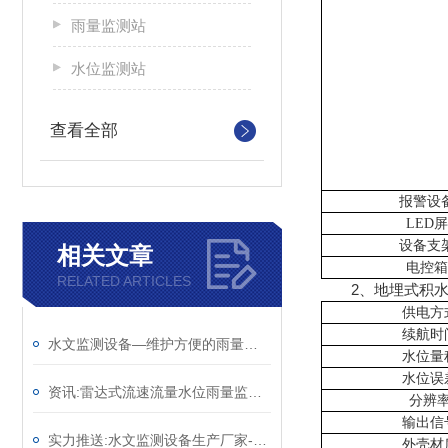
雨量监测站
水位监测站
查看全部
报警设
LED屏
设备支
相关文章
电控箱
RELATED ARTICLES
2、地埋式积水
供电方
续航时
水文监测设备—维护方便的雨量水位自动观测设施@2025已更新
水位量
水位误
资讯:雷达式流速流量水位雨量监测站—多功能水文监测系统（顺+丰+包+邮）
分辨
输出信
实力推送:水文监测设备生产厂家-不受腐蚀的河道水位监测站 （顺+丰+包+邮）
外壳材