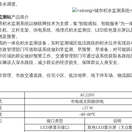
排水调度。
监测站
产品简介
水监测系统以物联网技术为支撑，集"智能感知、智能服务"为一
、立杆支架、供电系统、地埋式积水监测仪、LED双色显示屏以
测及预警。
一体化积水监测设备，实时监测城区低洼路段的积水位并实现自动
市政管理部门可借助该系统做到常监测、早预警、早准备，对可能因
升区域的群众做好预警工作。交通管理部门可通过该系统获取各路段
车辆误入深水路段，减少群众的经济损失、保障群众人身安全。
理、市政交通道路、住宅小区、低洼地带、地下停车场、物流园区
AC220V
式
市电或太阳能供电
耗
≤25 W
度
-40~80℃
口
接口类型
说明
LED屏显示接口
双色
LED显示屏（大点数9