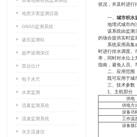
滑坡地裂在线监测系统
状况，并及时进行
地质灾害监测仪器
一、
城市积水
地埋式城市内涝积
GNSS监测系统
该系统由监测主机
的场合提供实时监
渗压监测站
系统采用高集成的
时进行排水调度。
超声波测深仪
率，同时对水位上
指南，避免人员、
雷达位计
二、应用范围
既可应用于城市管
电子水尺
三、技术参数
1、主机部分
水质监测
供电
流量监测系统
供电方
设备功
流速监测系统
工作温
设备接
水文流速仪