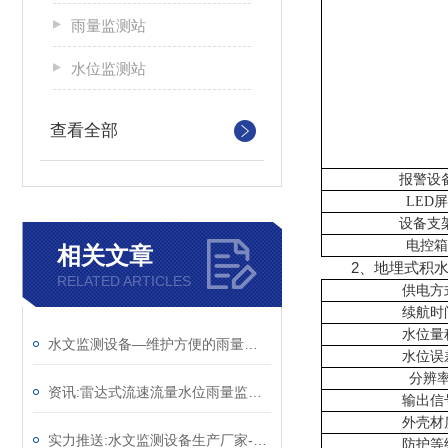
雨量监测站
水位监测站
查看全部
报警设
LED屏
设备支
电控箱
相关文章
2、地埋式积水
RELATED ARTICLES
供电方
续航时
水位量
水文监测设备—维护方便的雨量水位自动观测设施@2025已更新
水位误
分辨
资讯:雷达式流速流量水位雨量监测站—多功能水文监测系统（顺+丰+包+邮）
输出信
外壳材
实力推送:水文监测设备生产厂家-不受腐蚀的河道水位监测站 （顺+丰+包+邮）
防护等