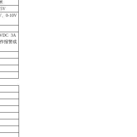
米
5V
V、0-10V
0VDC 3A
作报警或