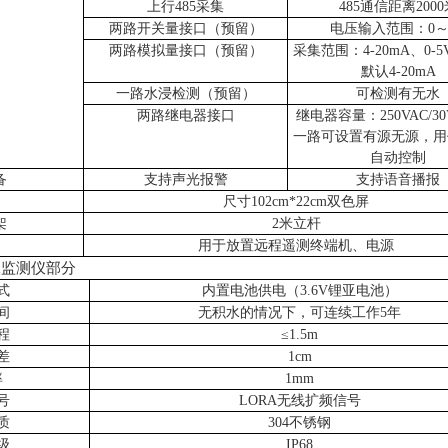
上行
485采集
485通信距离2000
两路开关量接口（预留）
电压输入范围：
0～
两路模拟量接口（预留）
采集范围：
4-20mA、0-5
默认4-20mA
一路水浸检测（预留）
可检测有无水
两路继电器接口
继电器容量：
250VAC/3
一路可设置有源无源，用
自动控制
备
支持声光报警
支持语音播报
尺寸
102cm*22cm双色屏
架
2米立杆
用于放置远程遥测终端机、电源
监测仪部分
式
内置电池供电（
3.6V锂亚电池）
间
无积水的情况下，可连续工作
5年
程
≤1.5m
差
1cm
率
1mm
号
LORA无线扩频信号
质
304不锈钢
级
IP68