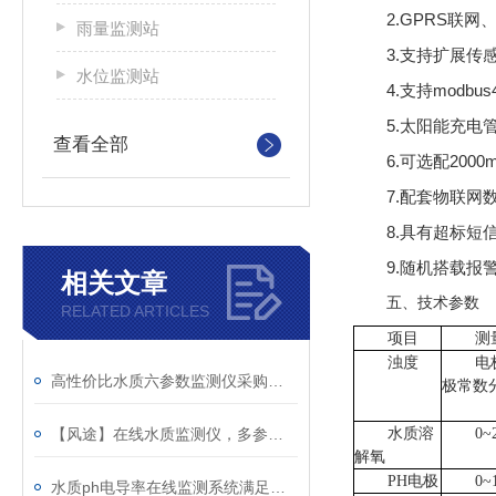
2.GPRS联网
雨量监测站
3.支持扩展传感
水位监测站
4.支持modbu
5.太阳能充电
查看全部
6.可选配2000
7.配套物联网
8.具有超标短
9.随机搭载
相关文章
五、技术参数
RELATED ARTICLES
项目
测
浊度
电
高性价比水质六参数监测仪采购：厂家定制，按需适配求，降低采购成本
极常数分
【风途】在线水质监测仪，多参数自由组合适配全场景监测
水质溶
0~
解氧
PH电极
0~
水质ph电导率在线监测系统满足各类水质监测定制需求