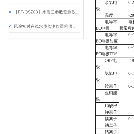
余氯电
0-
极
【FT-QSZ03】水质三参数监测仪微型水质自动监测站，适配全场景水质监测
温度
-2
电导率
电
风途实时在线水质监测仪重构供水监测节奏，从“人工周检”到“实时上传”
EC电极
极常数K=
电导率
0~
EC电极盐度
电导率
0~
EC电极TDS
ORP电
-1
极
氨氮电
0-
极
铵离子
0-
亚硝酸
根
硝酸根
钾离子
镁离子
0-
钠离子
钙离子