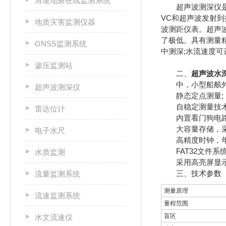
滑坡地裂在线监测系统
超声波测深仪是测
VC和超声波发射
地质灾害监测仪器
波测距仪表。超声
了极低。具有测量
GNSS监测系统
中测深;水流速度
渗压监测站
二、
超声波水
中，小型船舷外(内
超声波测深仪
静态定点测量;
自稳定测量技术与
雷达位计
内置看门狗电路，
大容量存储，采用
电子水尺
高精度时钟，年误
FAT32文件系统
水质监测
采用高亮屏显示，
三、技术参数
流量监测系统
测量原理
流速监测系统
量程范围
盲区
水文流速仪