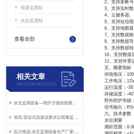
2、支持多帐号
雨量监测站
3、支持实时数
4、云服务器、云
水位监测站
5、支持短信报
6、支持地图显
7、支持数据曲
查看全部
8、支持数据导
9、支持数据转发，H
10、支持数据
11、支持外置运行ja
五、概要指标
供电电压：100mA
相关文章
工作电压：12V
RELATED ARTICLES
运行温度：-35℃
存储温度：-40℃
野外防护等级：I
水文监测设备—维护方便的雨量水位自动观测设施@2025已更新
信号输出：RS485
六、技术参数
资讯:雷达式流速流量水位雨量监测站—多功能水文监测系统（顺+丰+包+邮）
水位测量
测距范围：0-3
实力推送:水文监测设备生产厂家-不受腐蚀的河道水位监测站 （顺+丰+包+邮）
测距精度：±1c