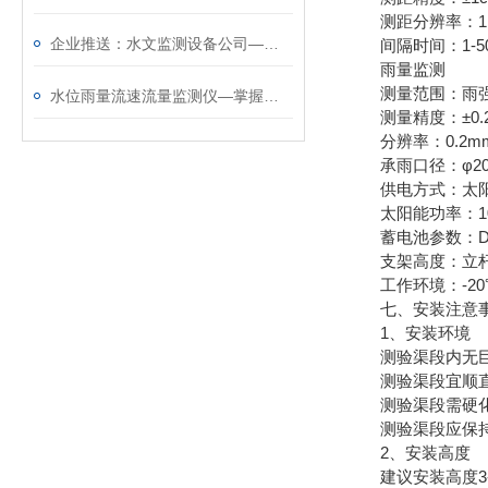
测距分辨率：1
企业推送：水文监测设备公司—招牌很响亮的水情监测系统@2023已更新
间隔时间：1-500
雨量监测
测量范围：雨强0～
水位雨量流速流量监测仪—掌握水文状况的水文监测设备@2024动态已更新
测量精度：±0.
分辨率：0.2m
承雨口径：φ20
供电方式：太阳
太阳能功率：10W
蓄电池参数：DC3.
支架高度：立杆4
工作环境：-20℃
七、安装注意
1、安装环境
测验渠段内无巨
测验渠段宜顺直
测验渠段需硬化
测验渠段应保持
2、安装高度
建议安装高度3-