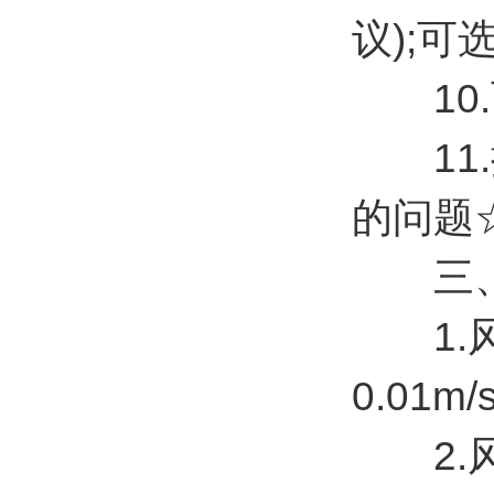
议);
10.
11.
的问题
三、
1.风速
0.01m/
2.风向