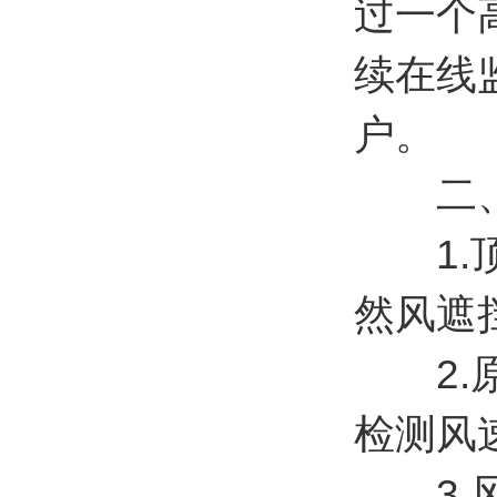
过一个
续在线
户。
二、
1.顶
然风遮挡(
2.原
检测风速风
3.风