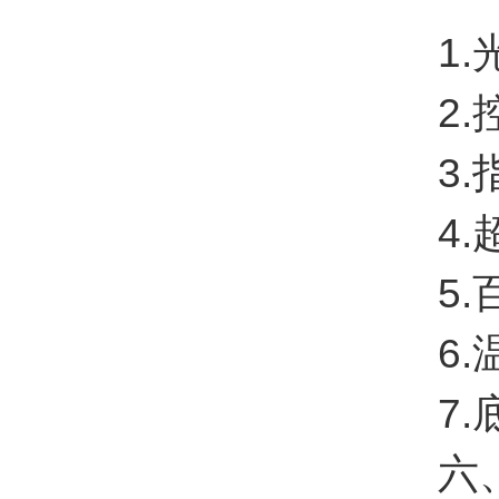
1.光
2.控
3.指
4.超
5.
6.温
7.底
六、