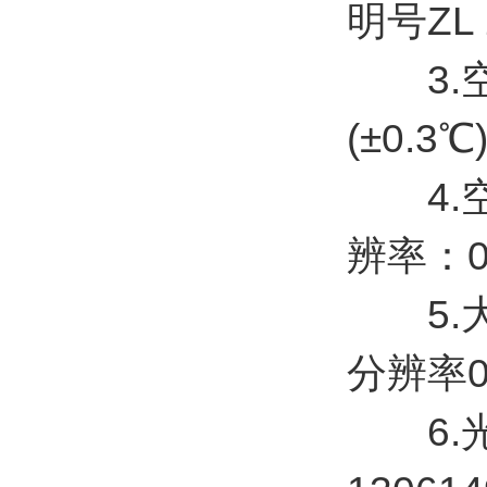
明号ZL 2
3.空
(±0.
4.空气
辨率：0
5.大气
分辨率0
6.光学雨