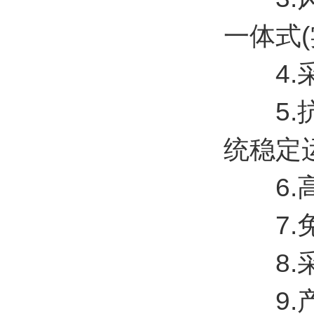
一体式(实
4.采
5.抗
统稳定
6.高
7.免
8.采
9.产