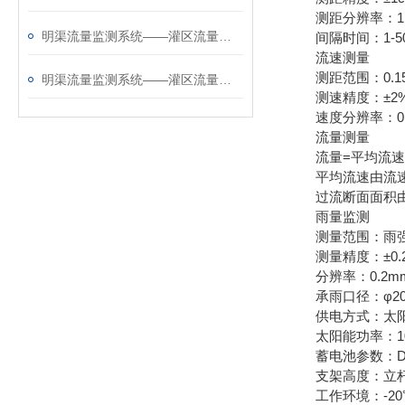
测距分辨率：1
明渠流量监测系统——灌区流量监测系统厂家哪家好@风途科技，不负选择~
间隔时间：1-500
流速测量
测距范围：0.15～
​明渠流量监测系统——灌区流量监测系统厂家那个好@风途科技，实力雄厚！
测速精度：±2
速度分辨率：0.0
流量测量
流量=平均流速x
平均流速由流速
过流断面面积由
雨量监测
测量范围：雨强0～
测量精度：±0.
分辨率：0.2m
承雨口径：φ20
供电方式：太阳
太阳能功率：10W
蓄电池参数：DC3.
支架高度：立杆
工作环境：-20℃