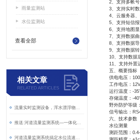
2、支持多帐号
雨量监测站
3、支持实时数
4、云服务器、云
水位监测站
5、支持短信报
6、支持地图显
7、支持数据曲
查看全部
8、支持数据导
9、支持数据转发，H
10、支持数据
11、支持外置运行ja
五、概要指标
供电电压：100mA
相关文章
工作电压：12V
RELATED ARTICLES
运行温度：-35℃
存储温度：-40℃
野外防护等级：I
流量实时监测设备，浑水漂浮物泥沙都不影响
信号输出：RS485
六、技术参数
推送:河道流量监测系统—一体化设计的智慧河道管理系统（顺+丰+包+邮）
水位测量
测距范围：0.4-
河道流量监测系统搞定水位流速流量雨量全监测
测距精度：±1c