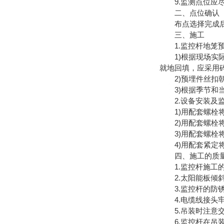
9.监测点位应尽量
二、点位确认
布点选择完成后，
三、施工
1.监控杆地笼
1)根据现场实际地
就地回填，应采用
2)预埋件丝扣朝上
3)根据季节和当
2.设备安装及监
1)用配套螺栓将
2)用配套螺栓将
3)用配套螺栓将
4)用配套紧定将
四、施工的质量
1.监控杆施工的
2.太阳能板倾斜4
3.监控杆的防锈
4.电缆线接头牢
5.吊装时注意交
6.监控杆在吊装