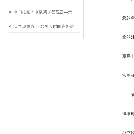
今日推送：水质离子变送器—无需日常维护的水硬度传感器
您的
天气现象仪-一款可长时间户外运行的天气现象仪器@2026全+国+发+货
您的
联系
常用
详细
补充