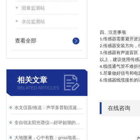
雨量监测站
水位监测站
四、注意事项
传感器需要避开淤
1.
查看全部
传感器安装方向，
2.
传感器有声波盲区
3.
以上，建议使用传感
线缆通气管不难折
4.
尽量做好信号和电
5.
相关文章
传感器线缆接长的
6.
RELATED ARTICLES
水文仪器/推送：声学多普勒流速剖面仪—便携式明渠流量计
在线咨询
全自动太阳光谱仪—好评如潮的智能型太阳光谱辐照仪
大地微澜，心中有数：gnss地表位移监测仪如何精准捕捉地表起伏