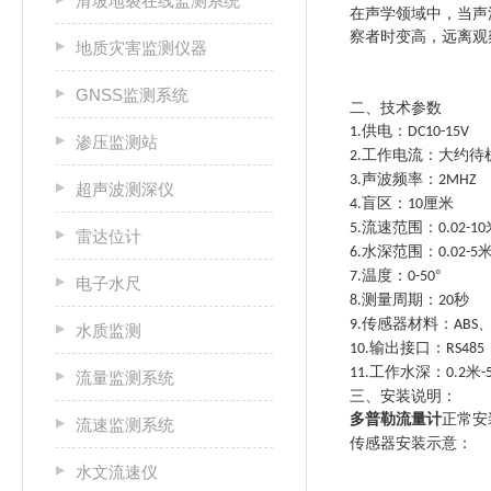
滑坡地裂在线监测系统
在声学领域中，当声
察者时变高，远离观
地质灾害监测仪器
GNSS监测系统
二、技术参数
供电：
1.
DC10-15V
渗压监测站
工作电流：大约待
2.
声波频率：
3.
2MHZ
超声波测深仪
盲区：
厘米
4.
10
流速范围：
5.
0.02-10
雷达位计
水深范围：
6.
0.02-5
温度：
°
7.
0-50
电子水尺
测量周期：
秒
8.
20
传感器材料：
9.
ABS
水质监测
输出接口：
10.
RS485
工作水深：
米
11.
0.2
-
流量监测系统
三、安装说明：
多普勒流量计
正常安
流速监测系统
传感器安装示意：
水文流速仪