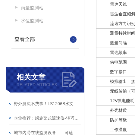
雷达天线
雨量监测站
雷达垂直倾
水位监测站
流速方向识
测量持续时
查看全部
测量间隔
雷达频率
供电范围
数字接口
相关文章
模拟输出 （
RELATED ARTICLES
无线传输（
12V供电能耗
野外测流不费事！LS1206B水文流速仪，超长续航40小时+
外壳材质
企业推荐：螺旋桨式流速仪-轻巧方便的水文流速仪（顺+丰+包+邮）
防护等级
工作温度
城市内涝在线监测设备——可适配多场景内涝防控需求~