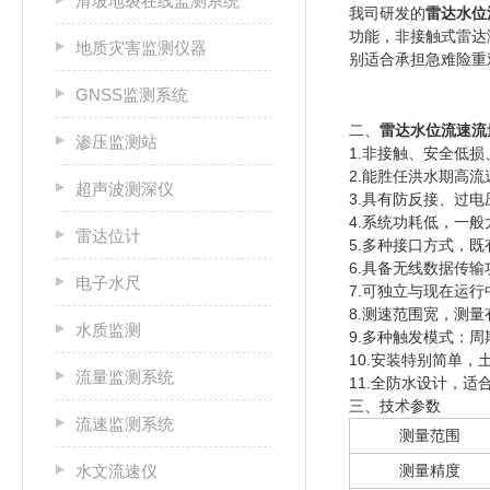
滑坡地裂在线监测系统
我司研发的
雷达水位
功能，非接触式雷达
地质灾害监测仪器
别适合承担急难险重
GNSS监测系统
二、
雷达水位流速流
渗压监测站
1.非接触、安全低
2.能胜任洪水期高
超声波测深仪
3.具有防反接、过
4.系统功耗低，一
雷达位计
5.多种接口方式，既
6.具备无线数据传
电子水尺
7.可独立与现在运
8.测速范围宽，测量
水质监测
9.多种触发模式：
10.安装特别简单，
流量监测系统
11.全防水设计，适
三、技术参数
流速监测系统
测量范围
水文流速仪
测量精度