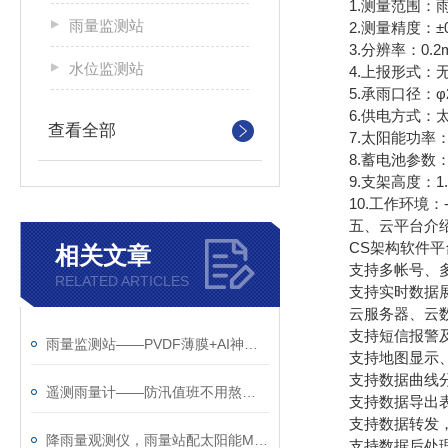
1.测量范围：雨强0
雨量监测站
2.测量精度：±0
3.分辨率：0.2
水位监测站
4.上报形式：无
5.承雨口径：φ2
6.供电方式：太
查看全部
7.太阳能功率：
8.蓄电池参数：2
9.支架高度：1.
10.工作环境：-4
五、云平台介
CS架构软件平台
相关文章
支持多帐号、多
RELATED ARTICLES
支持实时数据展
云服务器、云数
支持短信报警及
雨量监测站——PVDF薄膜+AI神经网络，砂砾灰尘骗不了它
支持地图显示、
支持数据曲线
遥测雨量计——防汛值班不用熬夜盯雨了
支持数据导出表
支持数据转发，HJ-
降雨量观测仪，雨量站配太阳能MPPT，山沟沟里自己养活自己
支持数据后处理