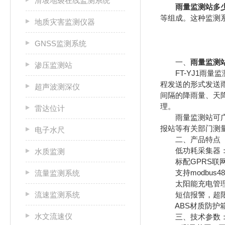
滑坡地裂在线监测系统
雨量监测站多
等组成。这种监测
地质灾害监测仪器
GNSS监测系统
一、
雨量监测
渗压监测站
FT-YJ1雨量
程发送的形式发送
超声波测深仪
间隔的降雨量、天
理。
雷达位计
雨量监测站可广泛
报站等有关部门测
电子水尺
二、产品特点
低功耗采集器：静
水质监测
标配GPRS联网
支持modbus4
流量监测系统
太阳能充电管理M
流速监测系统
短信报警，超限
ABS材质防护箱
水文流速仪
三、技术参数