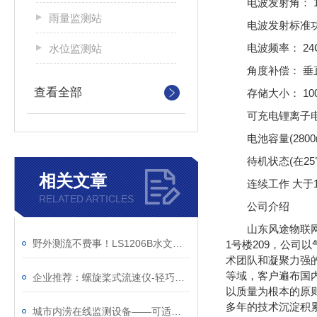
电波发射角： 1
雨量监测站
电波发射标准功
电波频率： 24
水位监测站
角度补偿： 垂
查看全部
存储大小： 1
可充电锂离子
电池容量(2800
待机状态(在25
相关文章
连续工作 大于
RELATED ARTICLES
公司介绍
山东风途物联网
野外测流不费事！LS1206B水文流速仪，超长续航40小时+
1号楼209，公
术团队和凝聚力强
等域，客户遍布国内
企业推荐：螺旋桨式流速仪-轻巧方便的水文流速仪（顺+丰+包+邮）
以质量为根本的原
多年的技术沉淀积
城市内涝在线监测设备——可适配多场景内涝防控需求~