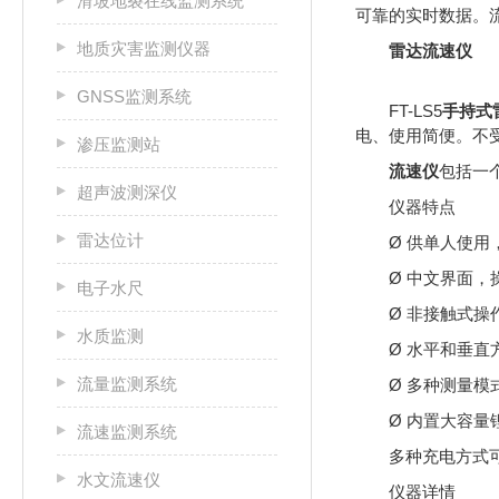
滑坡地裂在线监测系统
可靠的实时数据。
地质灾害监测仪器
雷达流速仪
GNSS监测系统
FT-LS5
手持式
电、使用简便。不
渗压监测站
流速仪
包括一
超声波测深仪
仪器特点
雷达位计
Ø 供单人使用
Ø 中文界面，
电子水尺
Ø 非接触式操
水质监测
Ø 水平和垂直
流量监测系统
Ø 多种测量模
Ø 内置大容量
流速监测系统
多种充电方式
水文流速仪
仪器详情