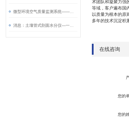
术团队和凝聚力强
等域，客户遍布国内
​微型环境空气质量监测系统——可实现区域空气质量的在线自动监测~
以质量为根本的原
多年的技术沉淀积
消息：土壤管式剖面水分仪—一款质量顶呱呱的五层管式土壤墒情监测仪
在线咨询
您的
您的