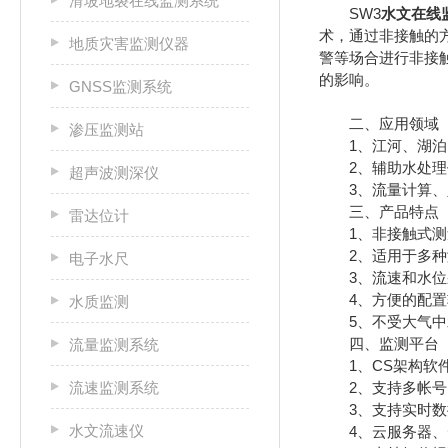
滑坡地裂在线监测系统
SW3
水文在线
术，通过非接触的
地质灾害监测仪器
警等场合进行非接
的影响。
GNSS监测系统
二、应用领域
渗压监测站
1、江河、湖泊、
2、辅助水处理作
超声波测深仪
3、流量计算、
三、产品特点
雷达位计
1、非接触式测量
2、适用于多种测
电子水尺
3、流速和水位采
4、方便的配置软
水质监测
5、不受大气中水
四、监测平台
流量监测系统
1、CS架构软件
流速监测系统
2、支持多帐号
3、支持实时数
水文流速仪
4、云服务器、云