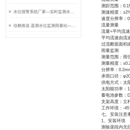
测距范围：0.15～
水位报警系统厂家—实时监测水位的 河道水位在线监测系统（顺+丰+包+邮）
测速精度：±2
速度分辨率：0.0
流量测量
信赖推送:遥测水位监测雨量站—自动化测报实的雨量水位系统（顺+丰+包+邮）
流量=平均流速x
平均流速由流速
过流断面面积由
雨量监测
测量范围：雨强0～
测量精度：±0.
分辨率：0.2m
承雨口径：φ20
供电方式：太阳
太阳能功率：100
蓄电池参数：DC3.
支架高度：立杆
工作环境：-45℃
七、安装注意
1、安装环境
测验渠段内无巨