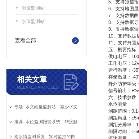
5、支持短信报
雨量监测站
6、支持地图显
7、支持数据曲
水位监测站
8、支持数据导
9、支持数据转发，H
10、支持数据
查看全部
11、支持外置运行ja
五、概要指标
供电电压：100mA
工作电压：12V
运行温度：-35℃
存储温度：-40℃
相关文章
野外防护等级：I
RELATED ARTICLES
信号输出：RS485
六、技术参数
水位测量
专题: 水文雨量监测站—减少水文灾害发生的水位监测站(顺+丰+包+邮)
测距范围：0.1-
测距精度：±5
推荐: 水位监测报警系统—非接触测量的水文监测系统 2023全+境+派+送
测距分辨率：1
间隔时间：1-500
雨水情监测系统—实时监控的自动雨量水位监测站2023全+国+派+送
流速测量