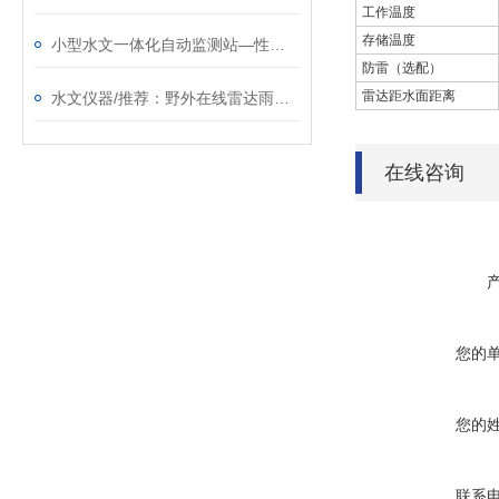
工作温度
存储温度
小型水文一体化自动监测站—性价比高的雷达流速监测系统@2024资讯
防雷（选配）
雷达距水面距离
水文仪器/推荐：野外在线雷达雨量水位监测站—稳定可靠的河道流速监测系统
在线咨询
您的
您的
联系