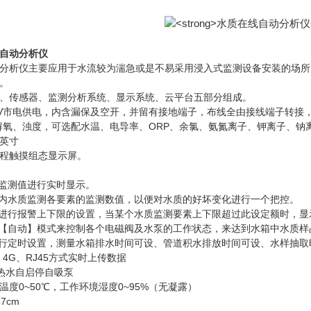
自动分析仪
分析仪主要应用于水流较为湍急或是不易采用浸入式监测设备安装的场所
。
、传感器、监测分析系统、显示系统、云平台五部分组成。
0V市电供电，内含漏保及空开，并留有接地端子，布线全由接线端子转接
解氧、浊度，可选配水温、电导率、ORP、余氯、氨氮离子、钾离子、
1英寸
程触摸组态显示屏。
素监测值进行实时显示。
年内水质监测各要素的监测数值，以便对水质的好坏变化进行一个把控。
素进行报警上下限的设置，当某个水质监测要素上下限超过此设定额时，
或【自动】模式来控制各个电磁阀及水泵的工作状态，来达到水箱中水质
进行定时设置，测量水箱排水时间可设、管道积水排放时间可设、水样抽
4G、RJ45方式实时上传数据
冷热水自启停自吸泵
度0~50℃，工作环境湿度0~95%（无凝露）
7cm