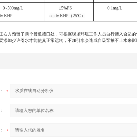
0~500mg/L
±5%FS
0.1mg/L
iv.KHP
equiv.KHP（25℃）
台正右方预留了两个管道接口处，可根据现场环境工作人员自行接入合适
需要添加少许引水才能使其正常运转，不加引水会造成自吸泵抽不上水来影
：
：
：