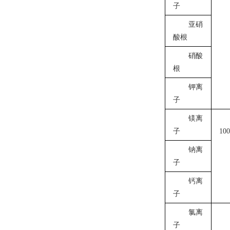
子
亚硝
酸根
硝酸
根
钾离
子
镁离
子
100
钠离
子
钙离
子
氯离
子