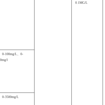
0.1MG/L
0-100mg/L
、
0-
0mg/l
0-3500mg/L