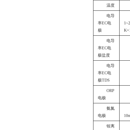
温度
电导
率EC电
1~
极
K=
电导
率EC电
极盐度
电导
率EC电
极TDS
ORP
电极
氨氮
电极
10
铵离