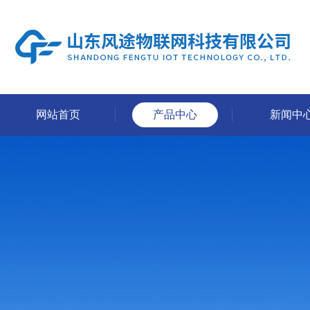
网站首页
产品中心
新闻中