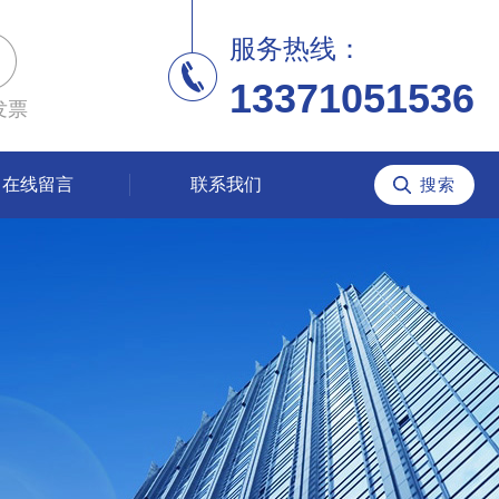
服务热线：
13371051536
发票
在线留言
联系我们