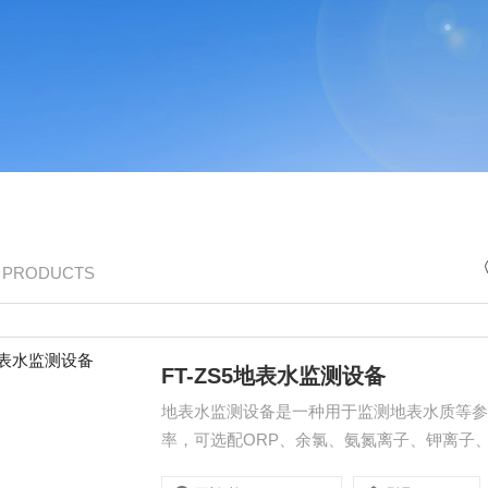
/ PRODUCTS
FT-ZS5地表水监测设备
地表水监测设备是一种用于监测地表水质等参
率，可选配ORP、余氯、氨氮离子、钾离子
素。