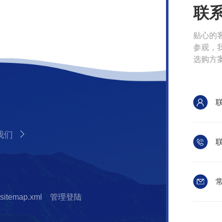
联
贴心的
参观，
选购方
我们
联
常
sitemap.xml
管理登陆