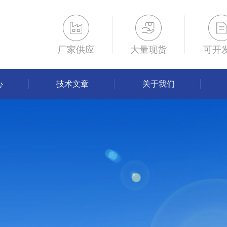
厂家供应
大量现货
可开
心
技术文章
关于我们