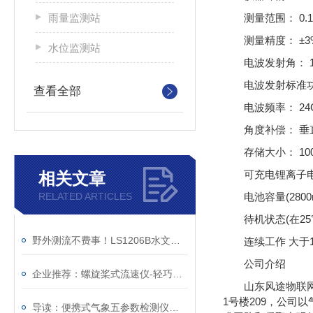
雨量监测站
测量范围： 0.1
测量精度： ±3%
水位监测站
电波发射角： 1
电波发射标准功
查看全部
电波频率： 24
角度补偿： 垂
存储大小： 1
可充电锂离子
相关文章
RELATED ARTICLES
电池容量(2800
待机状态(在25
野外测流不费事！LS1206B水文流速仪，超长续航40小时+
连续工作 大于
公司介绍
企业推荐：螺旋桨式流速仪-轻巧方便的水文流速仪（顺+丰+包+邮）
山东风途物联网
1号楼209，公
导读：便携式气象五参数检测仪—一款质量顶呱呱的手持气象站