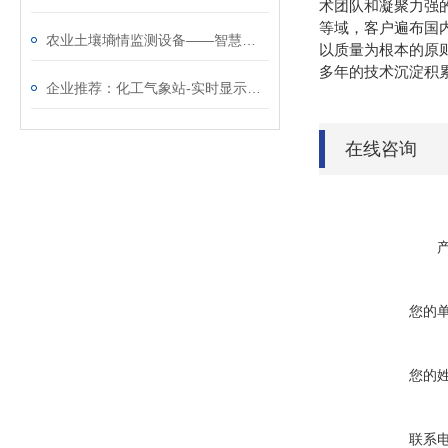
术团队和凝聚力强
等域，客户遍布国内
农业土壤墒情监测设备——智慧大棚里的“地下CT机“，10层数据一眼看透
以质量为根本的原
多年的技术沉淀积
企业推荐：化工气象站-实时显示数据的防爆型气象站（顺+丰+包+邮）
在线咨询
您的
您的
联系