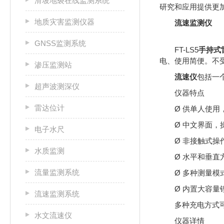
滑坡地裂在线监测系统
研究和应用提供更
地质灾害监测仪器
流速监测仪
GNSS监测系统
FT-LS5
手持式
电、使用简便。不
渗压监测站
流速仪
包括一
超声波测深仪
仪器特点
雷达位计
Ø 供单人使用
Ø 中文界面，
电子水尺
Ø 非接触式操
水质监测
Ø 水平和垂直
流量监测系统
Ø 多种测量模
Ø 内置大容量
流速监测系统
多种充电方式
水文流速仪
仪器详情