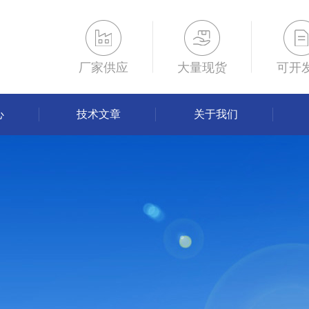
厂家供应
大量现货
可开
心
技术文章
关于我们