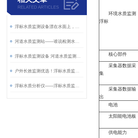
RELATED ARTICLES
环境水质监测
浮标
浮标水质监测设备漂在水面上，活儿干得比人还利索
河道水质监测站——谁说检测水质非得靠人工？
核心部件
浮标水质监测设备 河道水质监测站厂家 一体式水质分析仪全天候监测
采集器数据采
户外长效监测优选！浮标水质监测设备，适配各类河道复杂场景
集
浮标水质分析仪——浮标水质监测站生产厂商推荐@风途物联网，售后专业~
采集器数据输
出
电池
太阳能电池板
供电能力