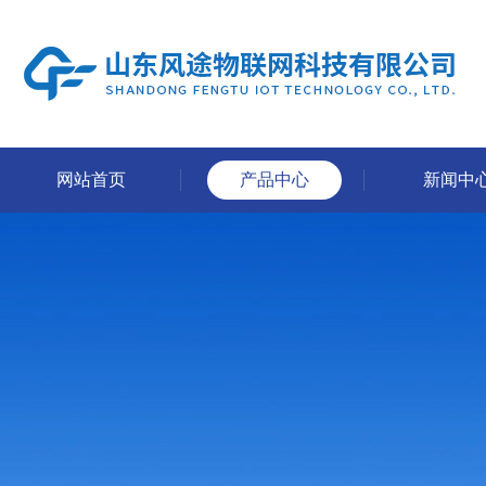
网站首页
产品中心
新闻中