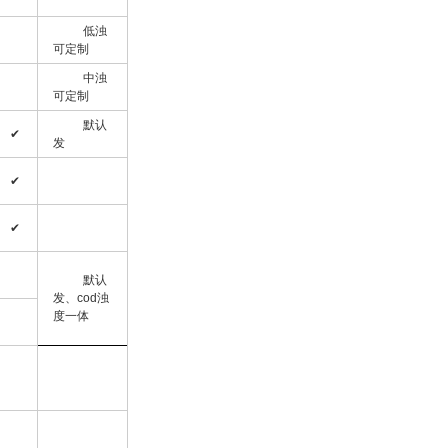
低浊
可定制
中浊
可定制
默认
✔
发
✔
✔
默认
发、cod浊
度一体