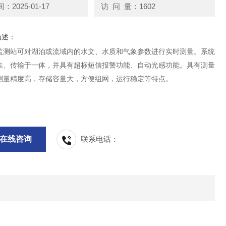
2025-01-17
访 问 量：1602
描述：
监测站可对湖泊或流域内的水文、水质和气象参数进行实时测量。系统
集、传输于一体，并具有超标短信报警功能、自动光感功能。具有测量
测量精度高，存储容量大，方便组网，运行稳定等特点。
在线咨询
联系电话：