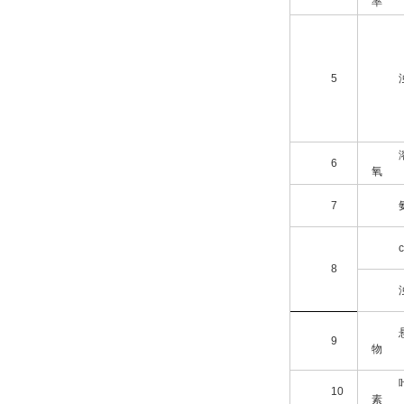
率
5
6
氧
7
8
9
物
10
素