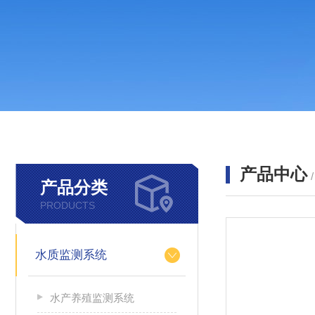
产品中心
产品分类
PRODUCTS
水质监测系统
水产养殖监测系统