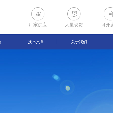
厂家供应
大量现货
可开
心
技术文章
关于我们