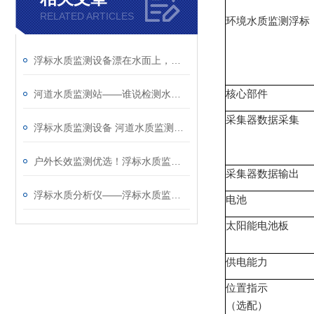
RELATED ARTICLES
环境水质监测浮标
浮标水质监测设备漂在水面上，活儿干得比人还利索
河道水质监测站——谁说检测水质非得靠人工？
核心部件
采集器数据采集
浮标水质监测设备 河道水质监测站厂家 一体式水质分析仪全天候监测
户外长效监测优选！浮标水质监测设备，适配各类河道复杂场景
采集器数据输出
浮标水质分析仪——浮标水质监测站生产厂商推荐@风途物联网，售后专业~
电池
太阳能电池板
供电能力
位置指示
（选配）