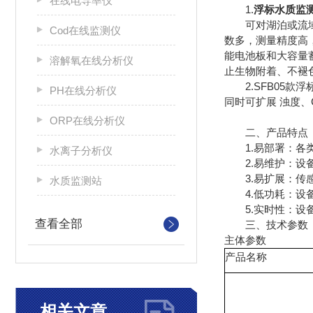
在线电导率仪
1.
浮标水质监
可对湖泊或流域内
Cod在线监测仪
数多，测量精度高
能电池板和大容量
溶解氧在线分析仪
止生物附着、不褪
2.SFB05款
PH在线分析仪
同时可扩展 浊度、
ORP在线分析仪
二、产品特点
1.易部署：各类
水离子分析仪
2.易维护：设备
3.易扩展：传感
水质监测站
4.低功耗：设备
5.实时性：设备
查看全部
三、技术参数
主体参数
产品名称
相关文章