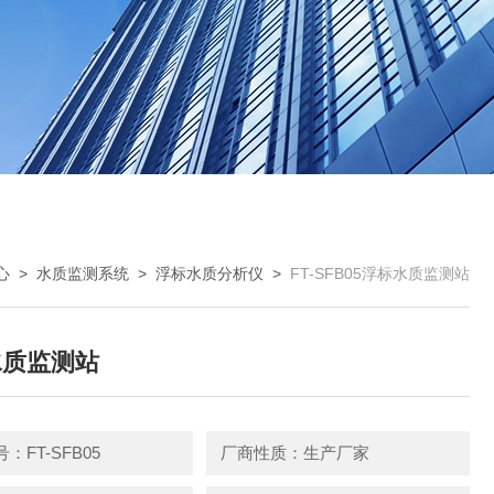
心
>
水质监测系统
>
浮标水质分析仪
>
FT-SFB05浮标水质监测站
水质监测站
：FT-SFB05
厂商性质：生产厂家