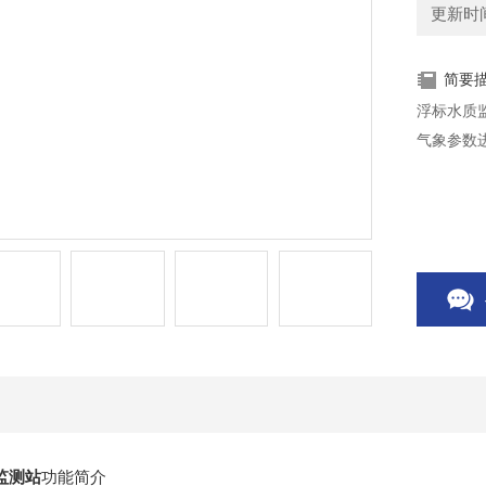
更新时间：
简要
浮标水质
气象参数
监测站
功能简介