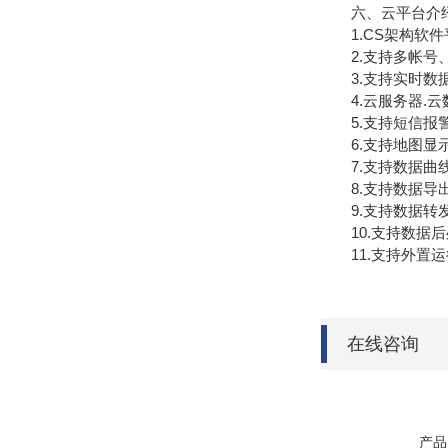
六、云平台介
1.CS架构软件
2.支持多帐号
3.支持实时数据
4.云服务器.云
5.支持短信报
6.支持地图显示
7.支持数据曲
8.支持数据导
9.支持数据转发，H
10.支持数据后
11.支持外置运行ja
在线咨询
产品