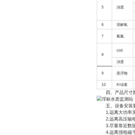
5
浊度
6
溶解氧
7
氨氮
cod
8
浊度
9
悬浮物
10
叶绿素
四、产品尺寸
五、设备安装
1.远离大功率
2.远离高压输电
3.尽量靠近数
4.远离强电磁